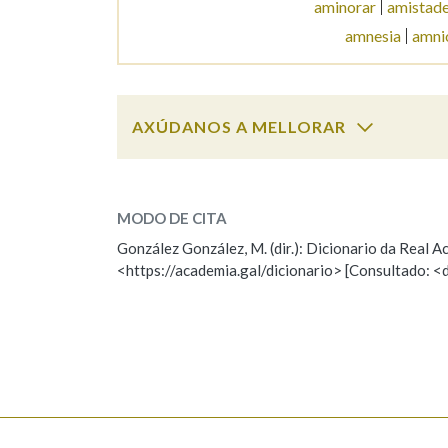
aminorar
amistad
amnesia
amni
Marcas gramaticais
AXÚDANOS A MELLORAR
amizar
SOBRE A PALABRA:
MODO DE CITA
ESCOLLE UNHA OPCIÓN:
González González, M. (dir.): Dicionario da Real
<https://academia.gal/dicionario> [Consultado: <
Observación
Hai un erro na palabra
Falta unha voz
Nome
Apelido