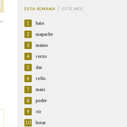
ESTA SEMANA
ESTE MES
va
1
baio
2
mapache
3
maino
4
cerzo
5
dar
6
cello
7
mais
8
poder
9
vir
10
botar