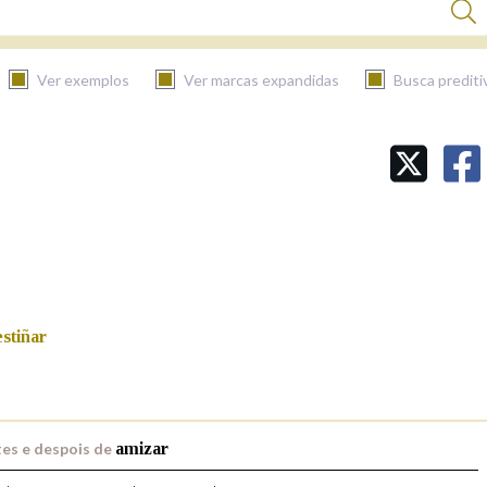
Ver exemplos
Ver marcas expandidas
Busca prediti
BUSCAR NO CONTIDO
Nas definicións
Nos exemplos
estiñar
Na fraseoloxía
es e despois de
amizar