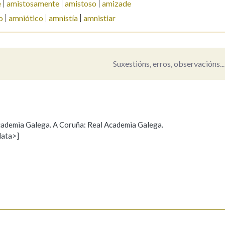
e
amistosamente
amistoso
amizade
o
amniótico
amnistía
amnistiar
Pertence a
Suxestións, erros, observacións...
AXUDA NA BUSCA
LIMPAR
BUSCA
 Academia Galega. A Coruña: Real Academia Galega.
data>]
Propoño mellorar a definición
Actualización
s