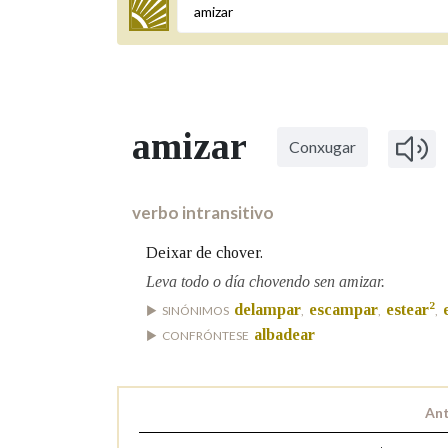
Termo a buscar
amizar
Conxugar
BUSCAR NOS LEMAS
Comeza por
verbo intransitivo
Deixar de chover.
Remata por
Leva todo o día chovendo sen amizar.
2
delampar
escampar
estear
SINÓNIMOS
,
,
,
albadear
CONFRÓNTESE
Contén
Ant
OUTRAS OPCIÓNS DE BUSCA