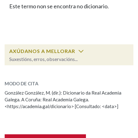
IDENTIDADE CORPORATIVA
Facebook
Twitter
Youtube
Instagram
Bluesky
Este termo non se encontra no dicionario.
BUSCAR NOS LEMAS
FIGURAS HOMENAXEADAS
MARCIAL DEL ADALID
HISTORIA
Comeza por
CASA-MUSEO EMILIA PARDO
BAZÁN
60 ANOS DLG
PRIMAVERA DAS LETRAS
Remata por
PORTAL DAS PALABRAS
AXÚDANOS A MELLORAR
Suxestións, erros, observacións...
Contén
ESCOLLE UNHA OPCIÓN:
MODO DE CITA
Observación
Falta unha voz
González González, M. (dir.): Dicionario da Real Academia
BUSCAR NO CONTIDO
Galega. A Coruña: Real Academia Galega.
Nome
<https://academia.gal/dicionario> [Consultado: <data>]
Nas definicións
Apelidos
Nos exemplos