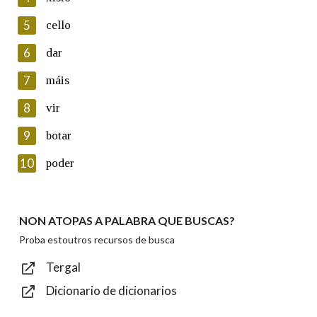
5
Lin e acepto as condicións da política de
cello
privacidade
6
dar
Introduce o código que aparece na imaxe:
7
máis
8
vir
9
botar
Texto de verificación
10
poder
NON ATOPAS A PALABRA QUE BUSCAS?
Enviar
Proba estoutros recursos de busca
Tergal
Dicionario de dicionarios