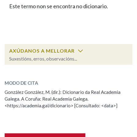
IDENTIDADE CORPORATIVA
Facebook
Twitter
Youtube
Instagram
Bluesky
Este termo non se encontra no dicionario.
BUSCAR NOS LEMAS
FIGURAS HOMENAXEADAS
MARCIAL DEL ADALID
HISTORIA
Comeza por
CASA-MUSEO EMILIA PARDO
BAZÁN
60 ANOS DLG
PRIMAVERA DAS LETRAS
Remata por
PORTAL DAS PALABRAS
AXÚDANOS A MELLORAR
Suxestións, erros, observacións...
Contén
ESCOLLE UNHA OPCIÓN:
MODO DE CITA
Observación
Falta unha voz
González González, M. (dir.): Dicionario da Real Academia
BUSCAR NO CONTIDO
Galega. A Coruña: Real Academia Galega.
Nome
<https://academia.gal/dicionario> [Consultado: <data>]
Nas definicións
Apelidos
Nos exemplos