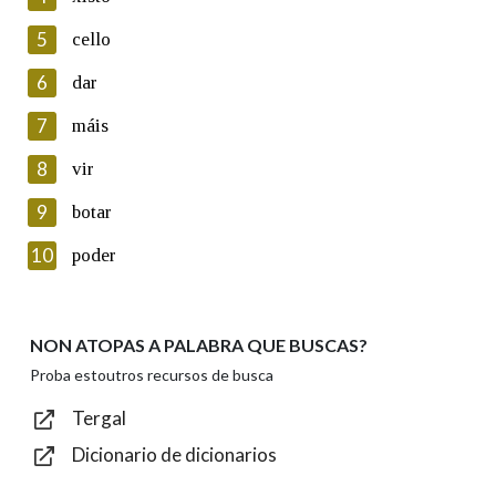
5
Lin e acepto as condicións da política de
cello
privacidade
6
dar
Introduce o código que aparece na imaxe:
7
máis
8
vir
9
botar
Texto de verificación
10
poder
NON ATOPAS A PALABRA QUE BUSCAS?
Enviar
Proba estoutros recursos de busca
Tergal
Dicionario de dicionarios