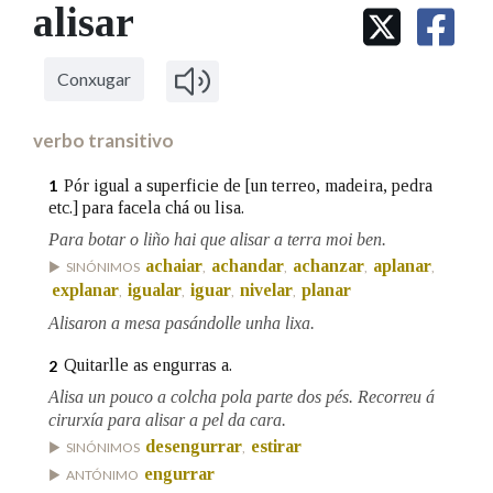
IDENTIDADE CORPORATIVA
alisar
Facebook
Twitter
Youtube
Instagram
Bluesky
BUSCAR NOS LEMAS
FIGURAS HOMENAXEADAS
MARCIAL DEL ADALID
HISTORIA
Comeza por
CASA-MUSEO EMILIA PARDO
Conxugar
BAZÁN
60 ANOS DLG
PRIMAVERA DAS LETRAS
verbo transitivo
Remata por
PORTAL DAS PALABRAS
Pór igual a superficie de [un terreo, madeira, pedra
1
etc.] para facela chá ou lisa.
Para botar o liño hai que alisar a terra moi ben.
Contén
achaiar
achandar
achanzar
aplanar
SINÓNIMOS
,
,
,
,
explanar
igualar
iguar
nivelar
planar
,
,
,
,
Alisaron a mesa pasándolle unha lixa.
BUSCAR NO CONTIDO
Quitarlle as engurras a.
2
Nas definicións
Alisa un pouco a colcha pola parte dos pés. Recorreu á
cirurxía para alisar a pel da cara.
desengurrar
estirar
SINÓNIMOS
,
Nos exemplos
engurrar
ANTÓNIMO