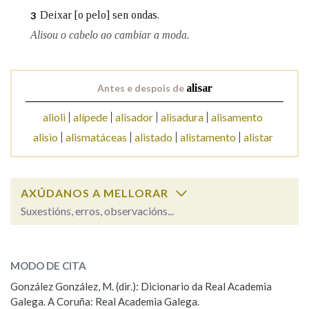
Deixar [o pelo] sen ondas.
3
Alisou o cabelo ao cambiar a moda.
Na fraseoloxía
Antes e despois de
alisar
OUTRAS OPCIÓNS DE BUSCA
alioli
alípede
alisador
alisadura
alisamento
Marcas gramaticais
alisio
alismatáceas
alistado
alistamento
alistar
Pertence a
AXÚDANOS A MELLORAR
Suxestións, erros, observacións...
alisar
LIMPAR
BUSCA
SOBRE A PALABRA:
MODO DE CITA
ESCOLLE UNHA OPCIÓN:
González González, M. (dir.): Dicionario da Real Academia
Galega. A Coruña: Real Academia Galega.
Observación
Hai un erro na palabra