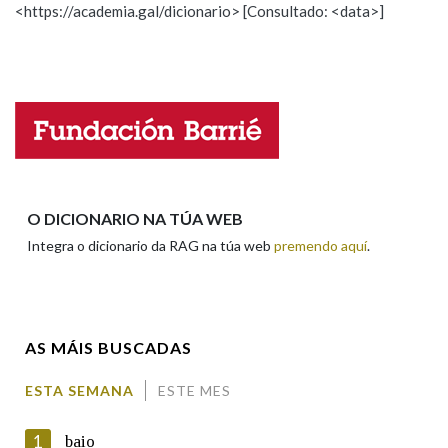
<https://academia.gal/dicionario> [Consultado: <data>]
Propoño mellorar a definición
Actualización
Falta unha voz
Nome
Apelidos
O DICIONARIO NA TÚA WEB
Integra o dicionario da RAG na túa web
premendo aquí
.
Enderezo electrónico
AS MÁIS BUSCADAS
Comentario
ESTA SEMANA
ESTE MES
1
baio