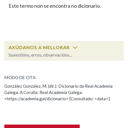
IDENTIDADE CORPORATIVA
Facebook
Twitter
Youtube
Instagram
Bluesky
Este termo non se encontra no dicionario.
BUSCAR NOS LEMAS
FIGURAS HOMENAXEADAS
MARCIAL DEL ADALID
HISTORIA
Comeza por
CASA-MUSEO EMILIA PARDO
BAZÁN
60 ANOS DLG
PRIMAVERA DAS LETRAS
Remata por
PORTAL DAS PALABRAS
AXÚDANOS A MELLORAR
Suxestións, erros, observacións...
Contén
ESCOLLE UNHA OPCIÓN:
MODO DE CITA
Observación
Falta unha voz
González González, M. (dir.): Dicionario da Real Academia
BUSCAR NO CONTIDO
Galega. A Coruña: Real Academia Galega.
Nome
<https://academia.gal/dicionario> [Consultado: <data>]
Nas definicións
Apelidos
Nos exemplos