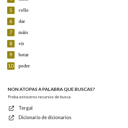
5
Lin e acepto as condicións da política de
cello
privacidade
6
dar
Introduce o código que aparece na imaxe:
7
máis
8
vir
9
botar
Texto de verificación
10
poder
NON ATOPAS A PALABRA QUE BUSCAS?
Enviar
Proba estoutros recursos de busca
Tergal
Dicionario de dicionarios