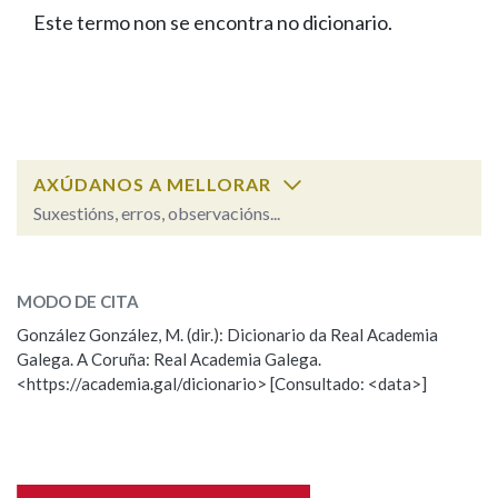
IDENTIDADE CORPORATIVA
Facebook
Twitter
Youtube
Instagram
Bluesky
Este termo non se encontra no dicionario.
BUSCAR NOS LEMAS
FIGURAS HOMENAXEADAS
MARCIAL DEL ADALID
HISTORIA
Comeza por
CASA-MUSEO EMILIA PARDO
BAZÁN
60 ANOS DLG
PRIMAVERA DAS LETRAS
Remata por
PORTAL DAS PALABRAS
AXÚDANOS A MELLORAR
Suxestións, erros, observacións...
Contén
ESCOLLE UNHA OPCIÓN:
MODO DE CITA
Observación
Falta unha voz
González González, M. (dir.): Dicionario da Real Academia
BUSCAR NO CONTIDO
Galega. A Coruña: Real Academia Galega.
Nome
<https://academia.gal/dicionario> [Consultado: <data>]
Nas definicións
Apelidos
Nos exemplos