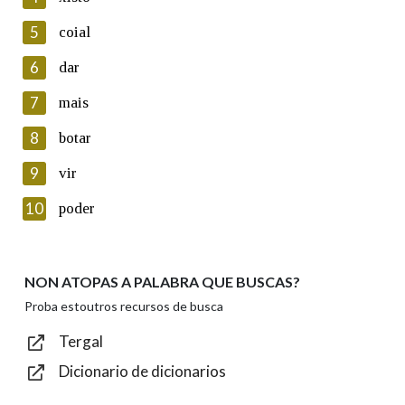
5
Lin e acepto as condicións da política de
coial
privacidade
6
dar
Introduce o código que aparece na imaxe:
7
mais
8
botar
9
vir
Texto de verificación
10
poder
NON ATOPAS A PALABRA QUE BUSCAS?
Enviar
Proba estoutros recursos de busca
Tergal
Dicionario de dicionarios