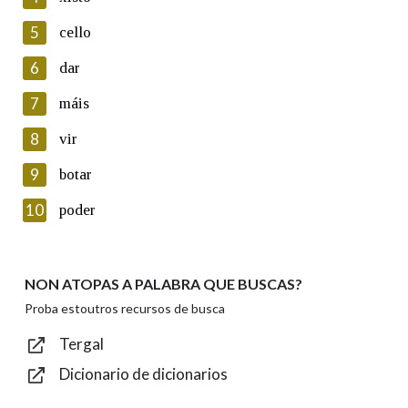
5
Lin e acepto as condicións da política de
cello
privacidade
6
dar
Introduce o código que aparece na imaxe:
7
máis
8
vir
9
botar
Texto de verificación
10
poder
NON ATOPAS A PALABRA QUE BUSCAS?
Enviar
Proba estoutros recursos de busca
Tergal
Dicionario de dicionarios