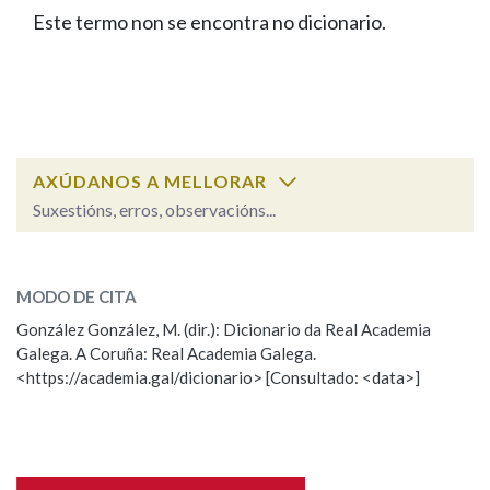
IDENTIDADE CORPORATIVA
Facebook
Twitter
Youtube
Instagram
Bluesky
Este termo non se encontra no dicionario.
BUSCAR NOS LEMAS
FIGURAS HOMENAXEADAS
MARCIAL DEL ADALID
HISTORIA
Comeza por
CASA-MUSEO EMILIA PARDO
BAZÁN
60 ANOS DLG
PRIMAVERA DAS LETRAS
Remata por
PORTAL DAS PALABRAS
AXÚDANOS A MELLORAR
Suxestións, erros, observacións...
Contén
ESCOLLE UNHA OPCIÓN:
MODO DE CITA
Observación
Falta unha voz
González González, M. (dir.): Dicionario da Real Academia
BUSCAR NO CONTIDO
Galega. A Coruña: Real Academia Galega.
Nome
<https://academia.gal/dicionario> [Consultado: <data>]
Nas definicións
Apelidos
Nos exemplos