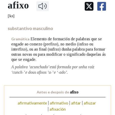
IDENTIDADE CORPORATIVA
afixo
Facebook
Twitter
Youtube
Instagram
Bluesky
BUSCAR NOS LEMAS
FIGURAS HOMENAXEADAS
MARCIAL DEL ADALID
HISTORIA
[ks]
Comeza por
CASA-MUSEO EMILIA PARDO
BAZÁN
60 ANOS DLG
substantivo masculino
PRIMAVERA DAS LETRAS
Remata por
PORTAL DAS PALABRAS
Elemento de formación de palabras que se
Gramática
engade ao comezo (prefixo), no medio (infixo ou
interfixo), ou ao final (sufixo) dunha palabra para formar
outras novas ou para modificar o significado daquelas ás
Contén
que se engade.
A palabra ‘acunchado’ está formada por unha raíz
‘cunch-’ e dous afixos ‘a-’ e ‘-ado’.
BUSCAR NO CONTIDO
Nas definicións
Antes e despois de
afixo
afirmativamente
afirmativo
afitar
afiuzar
afixación
Nos exemplos