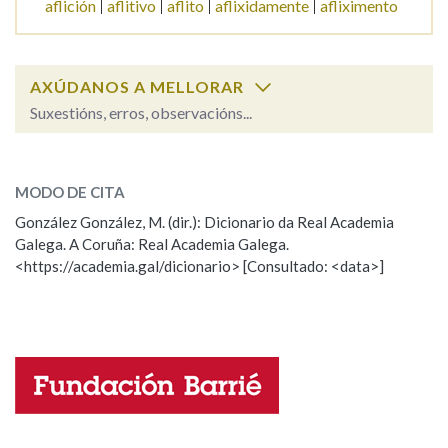
aflición
aflitivo
aflito
aflixidamente
afliximento
Na fraseoloxía
AXÚDANOS A MELLORAR
Suxestións, erros, observacións...
OUTRAS OPCIÓNS DE BUSCA
afixo
SOBRE A PALABRA:
Marcas gramaticais
MODO DE CITA
ESCOLLE UNHA OPCIÓN:
González González, M. (dir.): Dicionario da Real Academia
Galega. A Coruña: Real Academia Galega.
Observación
Hai un erro na palabra
Pertence a
<https://academia.gal/dicionario> [Consultado: <data>]
Propoño mellorar a definición
Actualización
Falta unha voz
LIMPAR
BUSCA
Nome