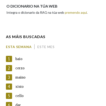
Apelidos
O DICIONARIO NA TÚA WEB
Integra o dicionario da RAG na túa web
premendo aquí
.
Enderezo electrónico
AS MÁIS BUSCADAS
Comentario
ESTA SEMANA
ESTE MES
1
baio
2
cerzo
3
maino
En cumprimento da normativa vixente en materia de
Protección de Datos de Carácter Persoal, a Real Academia
4
xisto
Galega informa a aqueles usuarios que faciliten o seu correo
electrónico, así como calquera outra información de carácter
5
cello
persoal, que estes datos serán obxecto de tratamento
automatizado de carácter confidencial e incorporados aos seus
6
dar