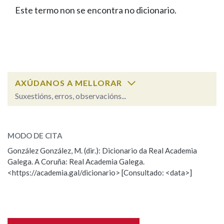
IDENTIDADE CORPORATIVA
Facebook
Twitter
Youtube
Instagram
Bluesky
Este termo non se encontra no dicionario.
BUSCAR NOS LEMAS
FIGURAS HOMENAXEADAS
MARCIAL DEL ADALID
HISTORIA
Comeza por
CASA-MUSEO EMILIA PARDO
BAZÁN
60 ANOS DLG
PRIMAVERA DAS LETRAS
Remata por
PORTAL DAS PALABRAS
AXÚDANOS A MELLORAR
Suxestións, erros, observacións...
Contén
ESCOLLE UNHA OPCIÓN:
MODO DE CITA
Observación
Falta unha voz
González González, M. (dir.): Dicionario da Real Academia
BUSCAR NO CONTIDO
Galega. A Coruña: Real Academia Galega.
Nome
<https://academia.gal/dicionario> [Consultado: <data>]
Nas definicións
Apelidos
Nos exemplos