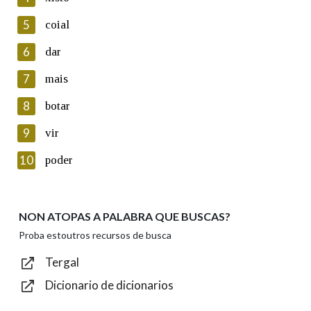
5
Lin e acepto as condicións da política de
coial
privacidade
6
dar
Introduce o código que aparece na imaxe:
7
mais
8
botar
9
vir
Texto de verificación
10
poder
NON ATOPAS A PALABRA QUE BUSCAS?
Enviar
Proba estoutros recursos de busca
Tergal
Dicionario de dicionarios