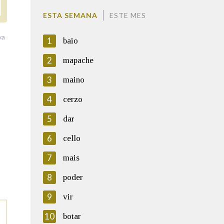
ESTA SEMANA
ESTE MES
va
1
baio
2
mapache
3
maino
4
cerzo
5
dar
6
cello
7
mais
8
poder
9
vir
10
botar