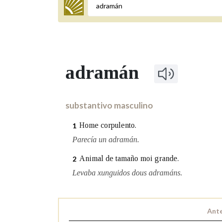
Termo a buscar
adramán
BUSCAR NOS LEMAS
Comeza por
substantivo masculino
Home corpulento.
1
Remata por
Parecía un adramán.
Animal de tamaño moi grande.
2
Levaba xunguidos dous adramáns.
Contén
Ante
OUTRAS OPCIÓNS DE BUSCA