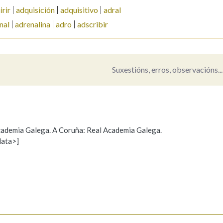
irir
adquisición
adquisitivo
adral
Pertence a
nal
adrenalina
adro
adscribir
Suxestións, erros, observacións...
AXUDA NA BUSCA
LIMPAR
BUSCA
 Academia Galega. A Coruña: Real Academia Galega.
data>]
Propoño mellorar a definición
Actualización
s