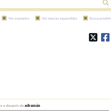
Ver exemplos
Ver marcas expandidas
Busca prediti
BUSCAR NO CONTIDO
Nas definicións
Nos exemplos
Na fraseoloxía
s e despois de
adramán