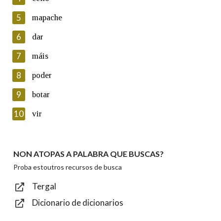
5
Lin e acepto as condicións da política de
mapache
privacidade
6
dar
Introduce o código que aparece na imaxe:
7
máis
8
poder
9
botar
Texto de verificación
10
vir
NON ATOPAS A PALABRA QUE BUSCAS?
Enviar
Proba estoutros recursos de busca
Tergal
Dicionario de dicionarios