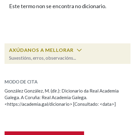
IDENTIDADE CORPORATIVA
Facebook
Twitter
Youtube
Instagram
Bluesky
Este termo non se encontra no dicionario.
BUSCAR NOS LEMAS
FIGURAS HOMENAXEADAS
MARCIAL DEL ADALID
HISTORIA
Comeza por
CASA-MUSEO EMILIA PARDO
BAZÁN
60 ANOS DLG
PRIMAVERA DAS LETRAS
Remata por
PORTAL DAS PALABRAS
AXÚDANOS A MELLORAR
Suxestións, erros, observacións...
Contén
ESCOLLE UNHA OPCIÓN:
MODO DE CITA
Observación
Falta unha voz
González González, M. (dir.): Dicionario da Real Academia
BUSCAR NO CONTIDO
Galega. A Coruña: Real Academia Galega.
Nome
<https://academia.gal/dicionario> [Consultado: <data>]
Nas definicións
Apelidos
Nos exemplos