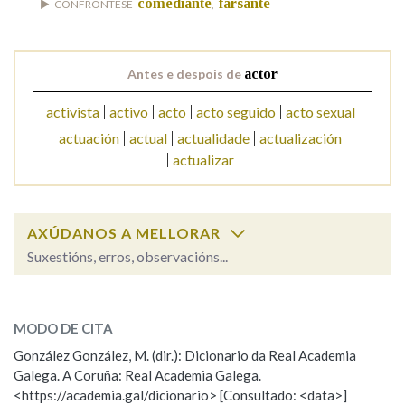
comediante
farsante
CONFRÓNTESE
,
Na fraseoloxía
Antes e despois de
actor
activista
activo
acto
acto seguido
acto sexual
OUTRAS OPCIÓNS DE BUSCA
actuación
actual
actualidade
actualización
actualizar
Marcas gramaticais
AXÚDANOS A MELLORAR
Pertence a
Suxestións, erros, observacións...
actor
SOBRE A PALABRA:
LIMPAR
BUSCA
MODO DE CITA
ESCOLLE UNHA OPCIÓN:
González González, M. (dir.): Dicionario da Real Academia
Galega. A Coruña: Real Academia Galega.
Observación
Hai un erro na palabra
<https://academia.gal/dicionario> [Consultado: <data>]