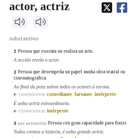
IDENTIDADE CORPORATIVA
actor
, actriz
Facebook
Twitter
Youtube
Instagram
Bluesky
BUSCAR NOS LEMAS
FIGURAS HOMENAXEADAS
MARCIAL DEL ADALID
HISTORIA
Comeza por
CASA-MUSEO EMILIA PARDO
BAZÁN
60 ANOS DLG
PRIMAVERA DAS LETRAS
substantivo
Remata por
PORTAL DAS PALABRAS
Persoa que executa ou realiza un acto.
1
A acción revela o actor.
Contén
Persoa que desempeña un papel nunha obra teatral ou
2
cinematográfica.
Ao final da peza saíron todos os actores á escena.
comediante
farsante
intérprete
CONFRÓNTESE
,
,
BUSCAR NO CONTIDO
É unha actriz extraordinaria.
Nas definicións
intérprete
CONFRÓNTESE
Persoa con gran capacidade para finxir.
3
por extensión
Nos exemplos
Todos cremos a historia, é unha grande actriz.