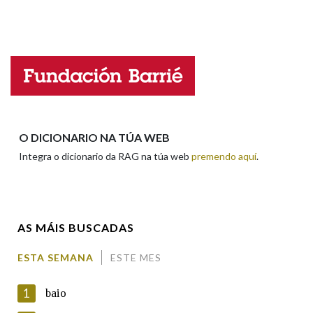
Propoño mellorar a definición
Actualización
Falta unha voz
Nome
Apelidos
O DICIONARIO NA TÚA WEB
Integra o dicionario da RAG na túa web
premendo aquí
.
Enderezo electrónico
AS MÁIS BUSCADAS
Comentario
ESTA SEMANA
ESTE MES
1
baio