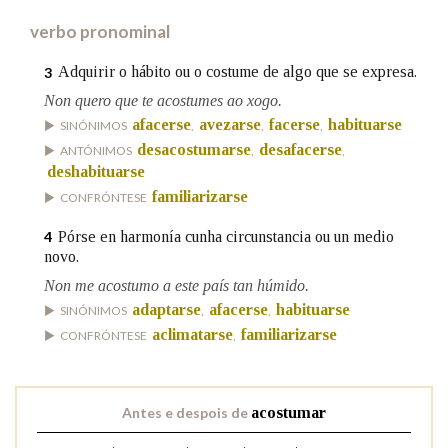
verbo pronominal
Na fraseoloxía
Adquirir o hábito ou o costume de algo que se expresa.
3
Non quero que te acostumes ao xogo.
afacerse
avezarse
facerse
habituarse
SINÓNIMOS
,
,
,
OUTRAS OPCIÓNS DE BUSCA
desacostumarse
desafacerse
ANTÓNIMOS
,
,
deshabituarse
Marcas gramaticais
familiarizarse
CONFRÓNTESE
Pórse en harmonía cunha circunstancia ou un medio
4
novo.
Pertence a
Non me acostumo a este país tan húmido.
adaptarse
afacerse
habituarse
SINÓNIMOS
,
,
aclimatarse
familiarizarse
CONFRÓNTESE
,
LIMPAR
BUSCA
Antes e despois de
acostumar