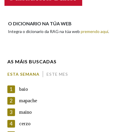
Apelidos
O DICIONARIO NA TÚA WEB
Integra o dicionario da RAG na túa web
premendo aquí
.
Enderezo electrónico
AS MÁIS BUSCADAS
Comentario
ESTA SEMANA
ESTE MES
1
baio
2
mapache
3
maino
En cumprimento da normativa vixente en materia de
Protección de Datos de Carácter Persoal, a Real Academia
4
cerzo
Galega informa a aqueles usuarios que faciliten o seu correo