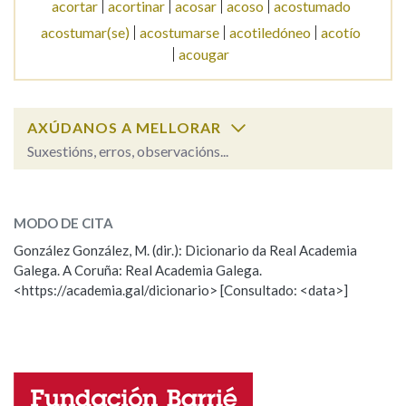
acortar
acortinar
acosar
acoso
acostumado
acostumar(se)
acostumarse
acotiledóneo
acotío
acougar
AXÚDANOS A MELLORAR
Suxestións, erros, observacións...
acostumar
SOBRE A PALABRA:
MODO DE CITA
ESCOLLE UNHA OPCIÓN:
González González, M. (dir.): Dicionario da Real Academia
Galega. A Coruña: Real Academia Galega.
Observación
Hai un erro na palabra
<https://academia.gal/dicionario> [Consultado: <data>]
Propoño mellorar a definición
Actualización
Falta unha voz
Nome