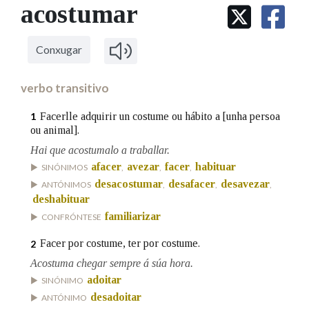
IDENTIDADE CORPORATIVA
acostumar
Facebook
Twitter
Youtube
Instagram
Bluesky
BUSCAR NOS LEMAS
FIGURAS HOMENAXEADAS
MARCIAL DEL ADALID
HISTORIA
Comeza por
CASA-MUSEO EMILIA PARDO
Conxugar
BAZÁN
60 ANOS DLG
PRIMAVERA DAS LETRAS
verbo transitivo
Remata por
PORTAL DAS PALABRAS
Facerlle adquirir un costume ou hábito a [unha persoa
1
ou animal].
Hai que acostumalo a traballar.
Contén
afacer
avezar
facer
habituar
SINÓNIMOS
,
,
,
desacostumar
desafacer
desavezar
ANTÓNIMOS
,
,
,
deshabituar
BUSCAR NO CONTIDO
familiarizar
CONFRÓNTESE
Nas definicións
Facer por costume, ter por costume.
2
Acostuma chegar sempre á súa hora.
adoitar
SINÓNIMO
Nos exemplos
desadoitar
ANTÓNIMO