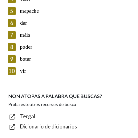
5
Lin e acepto as condicións da política de
mapache
privacidade
6
dar
Introduce o código que aparece na imaxe:
7
máis
8
poder
9
botar
Texto de verificación
10
vir
NON ATOPAS A PALABRA QUE BUSCAS?
Enviar
Proba estoutros recursos de busca
Tergal
Dicionario de dicionarios