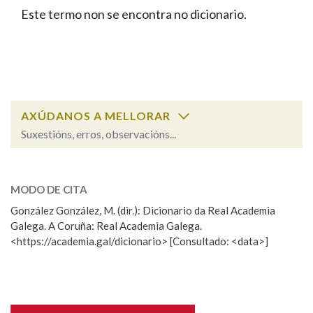
IDENTIDADE CORPORATIVA
Facebook
Twitter
Youtube
Instagram
Bluesky
Este termo non se encontra no dicionario.
BUSCAR NOS LEMAS
FIGURAS HOMENAXEADAS
MARCIAL DEL ADALID
HISTORIA
Comeza por
CASA-MUSEO EMILIA PARDO
BAZÁN
60 ANOS DLG
PRIMAVERA DAS LETRAS
Remata por
PORTAL DAS PALABRAS
AXÚDANOS A MELLORAR
Suxestións, erros, observacións...
Contén
ESCOLLE UNHA OPCIÓN:
MODO DE CITA
Observación
Falta unha voz
González González, M. (dir.): Dicionario da Real Academia
BUSCAR NO CONTIDO
Galega. A Coruña: Real Academia Galega.
Nome
<https://academia.gal/dicionario> [Consultado: <data>]
Nas definicións
Apelidos
Nos exemplos