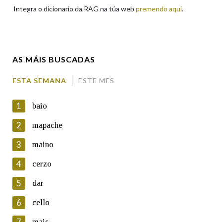
Integra o dicionario da RAG na túa web
premendo aquí
.
Enderezo electrónico
AS MÁIS BUSCADAS
Comentario
ESTA SEMANA
ESTE MES
1
baio
2
mapache
3
maino
En cumprimento da normativa vixente en materia de
Protección de Datos de Carácter Persoal, a Real Academia
4
cerzo
Galega informa a aqueles usuarios que faciliten o seu correo
electrónico, así como calquera outra información de carácter
5
dar
persoal, que estes datos serán obxecto de tratamento
automatizado de carácter confidencial e incorporados aos seus
6
cello
ficheiros informáticos. Así mesmo, os usuarios poderán exercer o
seu dereito de acceso, rectificación, oposición e cancelación dos
7
mais