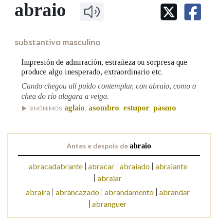
IDENTIDADE CORPORATIVA
abraio
Facebook
Twitter
Youtube
Instagram
Bluesky
BUSCAR NOS LEMAS
FIGURAS HOMENAXEADAS
MARCIAL DEL ADALID
HISTORIA
Comeza por
CASA-MUSEO EMILIA PARDO
substantivo masculino
BAZÁN
60 ANOS DLG
PRIMAVERA DAS LETRAS
Impresión de admiración, estrañeza ou sorpresa que
Remata por
produce algo inesperado, extraordinario etc.
PORTAL DAS PALABRAS
Cando chegou alí puido contemplar, con abraio, como a
chea do río alagara a veiga.
Contén
aglaio
asombro
estupor
pasmo
SINÓNIMOS
,
,
,
Antes e despois de
abraio
BUSCAR NO CONTIDO
abracadabrante
abracar
abraiado
abraiante
Nas definicións
abraiar
abraira
abrancazado
abrandamento
abrandar
abranguer
Nos exemplos