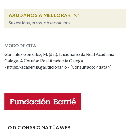
AXÚDANOS A MELLORAR
Na fraseoloxía
Suxestións, erros, observacións...
abraio
SOBRE A PALABRA:
OUTRAS OPCIÓNS DE BUSCA
MODO DE CITA
ESCOLLE UNHA OPCIÓN:
González González, M. (dir.): Dicionario da Real Academia
Marcas gramaticais
Galega. A Coruña: Real Academia Galega.
Observación
Hai un erro na palabra
<https://academia.gal/dicionario> [Consultado: <data>]
Propoño mellorar a definición
Actualización
Pertence a
Falta unha voz
Nome
LIMPAR
BUSCA
Apelidos
O DICIONARIO NA TÚA WEB