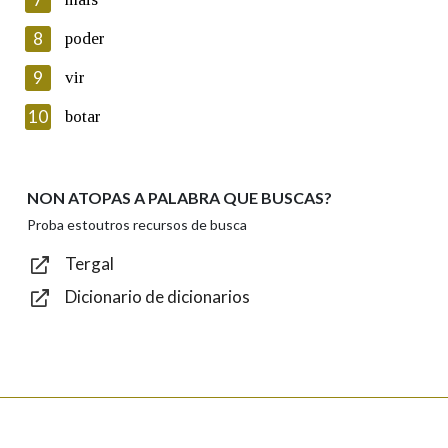
seus datos poñéndose en contacto connosco.
8
poder
Lin e acepto as condicións da política de
privacidade
9
vir
Introduce o código que aparece na imaxe:
10
botar
NON ATOPAS A PALABRA QUE BUSCAS?
Texto de verificación
Proba estoutros recursos de busca
Tergal
Dicionario de dicionarios
Enviar