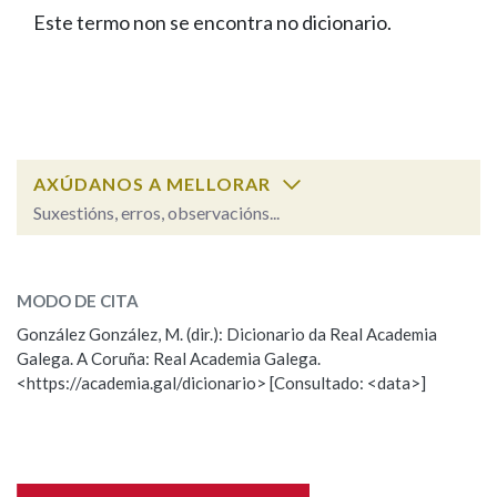
IDENTIDADE CORPORATIVA
Facebook
Twitter
Youtube
Instagram
Bluesky
Este termo non se encontra no dicionario.
BUSCAR NOS LEMAS
FIGURAS HOMENAXEADAS
MARCIAL DEL ADALID
HISTORIA
Comeza por
CASA-MUSEO EMILIA PARDO
BAZÁN
60 ANOS DLG
PRIMAVERA DAS LETRAS
Remata por
PORTAL DAS PALABRAS
AXÚDANOS A MELLORAR
Suxestións, erros, observacións...
Contén
ESCOLLE UNHA OPCIÓN:
MODO DE CITA
Observación
Falta unha voz
González González, M. (dir.): Dicionario da Real Academia
BUSCAR NO CONTIDO
Galega. A Coruña: Real Academia Galega.
Nome
<https://academia.gal/dicionario> [Consultado: <data>]
Nas definicións
Apelidos
Nos exemplos