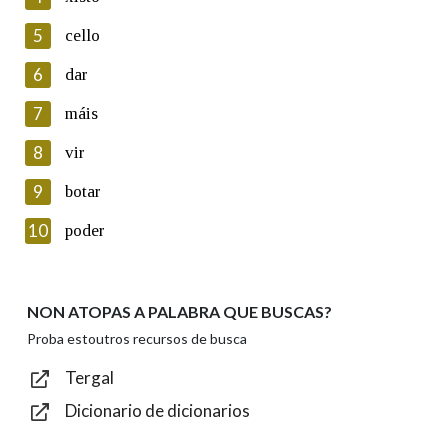
5
Lin e acepto as condicións da política de
cello
privacidade
6
dar
Introduce o código que aparece na imaxe:
7
máis
8
vir
9
botar
Texto de verificación
10
poder
NON ATOPAS A PALABRA QUE BUSCAS?
Enviar
Proba estoutros recursos de busca
Tergal
Dicionario de dicionarios