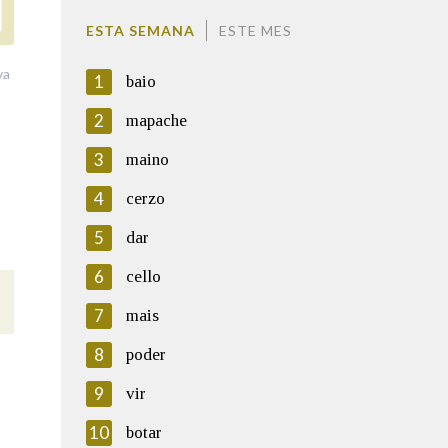
ESTA SEMANA
ESTE MES
va
1
baio
2
mapache
3
maino
4
cerzo
5
dar
6
cello
7
mais
8
poder
9
vir
10
botar