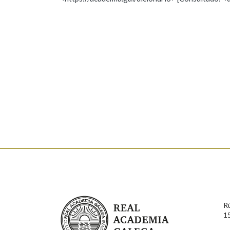
Nome
Apelido
Marcas gramaticais
Enderezo electrónico
Comentario
En cumprimento da normativa vixente en materia de P
aqueles usuarios que faciliten o seu correo electrónico
serán obxecto de tratamento automatizado de carácter 
Real Academia Galega
usuarios poderán exercer o seu dereito de acceso, rect
R
connosco.
1
Lin e acepto as condicións da política de 