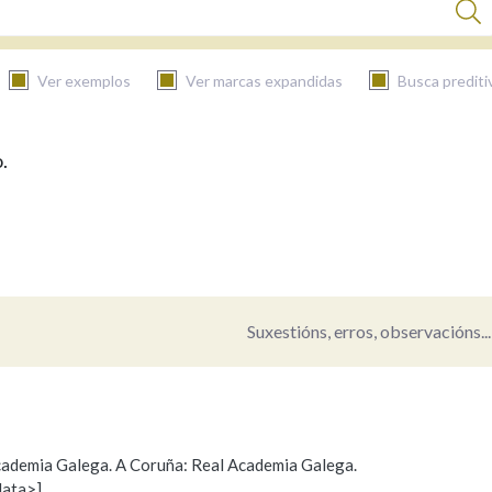
Ver exemplos
Ver marcas expandidas
Busca prediti
.
BUSCAR NO CONTIDO
Nas definicións
Nos exemplos
Suxestións, erros, observacións...
Na fraseoloxía
 Academia Galega. A Coruña: Real Academia Galega.
data>]