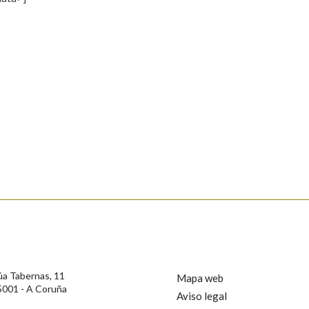
s
Pertence a
AXUDA NA BUSCA
LIMPAR
BUSCA
rotección de Datos de Carácter Persoal, a Real Academia Galega informa a
, así como calquera outra información de carácter persoal, que estes datos
confidencial e incorporados aos seus ficheiros informáticos. Así mesmo, os
ificación, oposición e cancelación dos seus datos poñéndose en contacto
úa Tabernas, 11
Mapa web
5001 - A Coruña
Aviso legal
privacidade