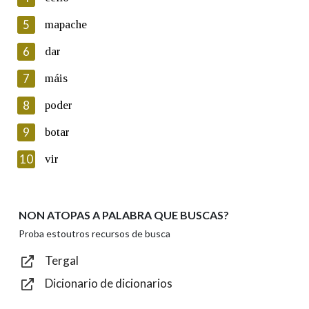
5
Lin e acepto as condicións da política de
mapache
privacidade
6
dar
Introduce o código que aparece na imaxe:
7
máis
8
poder
9
botar
Texto de verificación
10
vir
NON ATOPAS A PALABRA QUE BUSCAS?
Enviar
Proba estoutros recursos de busca
Tergal
Dicionario de dicionarios