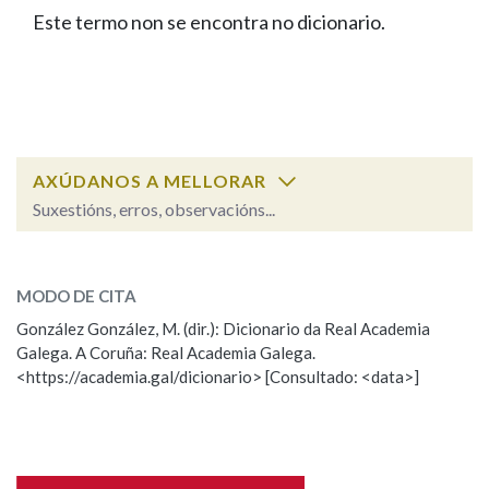
IDENTIDADE CORPORATIVA
Facebook
Twitter
Youtube
Instagram
Bluesky
Este termo non se encontra no dicionario.
BUSCAR NOS LEMAS
FIGURAS HOMENAXEADAS
MARCIAL DEL ADALID
HISTORIA
Comeza por
CASA-MUSEO EMILIA PARDO
BAZÁN
60 ANOS DLG
PRIMAVERA DAS LETRAS
Remata por
PORTAL DAS PALABRAS
AXÚDANOS A MELLORAR
Suxestións, erros, observacións...
Contén
ESCOLLE UNHA OPCIÓN:
MODO DE CITA
Observación
Falta unha voz
González González, M. (dir.): Dicionario da Real Academia
BUSCAR NO CONTIDO
Galega. A Coruña: Real Academia Galega.
Nome
<https://academia.gal/dicionario> [Consultado: <data>]
Nas definicións
Apelidos
Nos exemplos