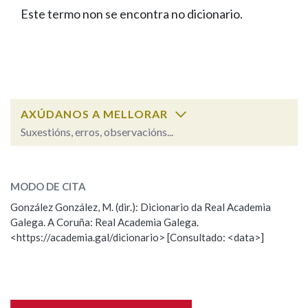
IDENTIDADE CORPORATIVA
Facebook
Twitter
Youtube
Instagram
Bluesky
Este termo non se encontra no dicionario.
BUSCAR NOS LEMAS
FIGURAS HOMENAXEADAS
MARCIAL DEL ADALID
HISTORIA
Comeza por
CASA-MUSEO EMILIA PARDO
BAZÁN
60 ANOS DLG
PRIMAVERA DAS LETRAS
Remata por
PORTAL DAS PALABRAS
AXÚDANOS A MELLORAR
Suxestións, erros, observacións...
Contén
ESCOLLE UNHA OPCIÓN:
MODO DE CITA
Observación
Falta unha voz
González González, M. (dir.): Dicionario da Real Academia
BUSCAR NO CONTIDO
Galega. A Coruña: Real Academia Galega.
Nome
<https://academia.gal/dicionario> [Consultado: <data>]
Nas definicións
Apelidos
Nos exemplos