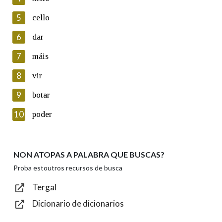
5
Lin e acepto as condicións da política de
cello
privacidade
6
dar
Introduce o código que aparece na imaxe:
7
máis
8
vir
9
botar
Texto de verificación
10
poder
NON ATOPAS A PALABRA QUE BUSCAS?
Enviar
Proba estoutros recursos de busca
Tergal
Dicionario de dicionarios