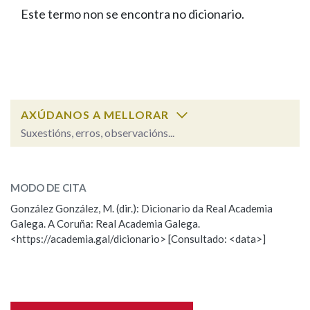
IDENTIDADE CORPORATIVA
Facebook
Twitter
Youtube
Instagram
Bluesky
Este termo non se encontra no dicionario.
BUSCAR NOS LEMAS
FIGURAS HOMENAXEADAS
MARCIAL DEL ADALID
HISTORIA
Comeza por
CASA-MUSEO EMILIA PARDO
BAZÁN
60 ANOS DLG
PRIMAVERA DAS LETRAS
Remata por
PORTAL DAS PALABRAS
AXÚDANOS A MELLORAR
Suxestións, erros, observacións...
Contén
ESCOLLE UNHA OPCIÓN:
MODO DE CITA
Observación
Falta unha voz
González González, M. (dir.): Dicionario da Real Academia
BUSCAR NO CONTIDO
Galega. A Coruña: Real Academia Galega.
Nome
<https://academia.gal/dicionario> [Consultado: <data>]
Nas definicións
Apelidos
Nos exemplos