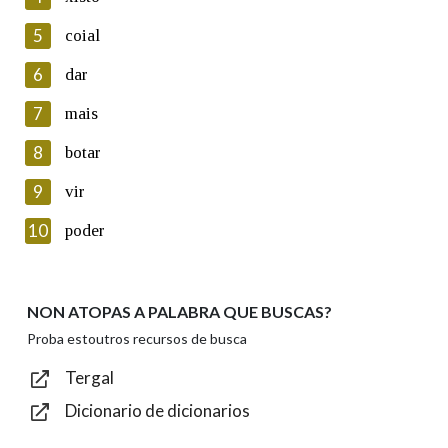
5
Lin e acepto as condicións da política de
coial
privacidade
6
dar
Introduce o código que aparece na imaxe:
7
mais
8
botar
9
vir
Texto de verificación
10
poder
NON ATOPAS A PALABRA QUE BUSCAS?
Enviar
Proba estoutros recursos de busca
Tergal
Dicionario de dicionarios