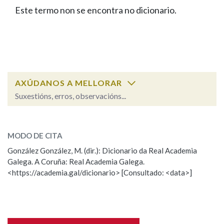
IDENTIDADE CORPORATIVA
Facebook
Twitter
Youtube
Instagram
Bluesky
Este termo non se encontra no dicionario.
BUSCAR NOS LEMAS
FIGURAS HOMENAXEADAS
MARCIAL DEL ADALID
HISTORIA
Comeza por
CASA-MUSEO EMILIA PARDO
BAZÁN
60 ANOS DLG
PRIMAVERA DAS LETRAS
Remata por
PORTAL DAS PALABRAS
AXÚDANOS A MELLORAR
Suxestións, erros, observacións...
Contén
ESCOLLE UNHA OPCIÓN:
MODO DE CITA
Observación
Falta unha voz
González González, M. (dir.): Dicionario da Real Academia
BUSCAR NO CONTIDO
Galega. A Coruña: Real Academia Galega.
Nome
<https://academia.gal/dicionario> [Consultado: <data>]
Nas definicións
Apelidos
Nos exemplos