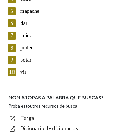
5
Lin e acepto as condicións da política de
mapache
privacidade
6
dar
Introduce o código que aparece na imaxe:
7
máis
8
poder
9
botar
Texto de verificación
10
vir
NON ATOPAS A PALABRA QUE BUSCAS?
Enviar
Proba estoutros recursos de busca
Tergal
Dicionario de dicionarios