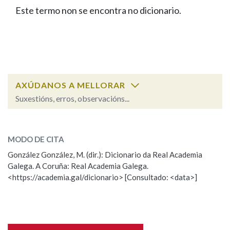
IDENTIDADE CORPORATIVA
Facebook
Twitter
Youtube
Instagram
Bluesky
Este termo non se encontra no dicionario.
BUSCAR NOS LEMAS
FIGURAS HOMENAXEADAS
MARCIAL DEL ADALID
HISTORIA
Comeza por
CASA-MUSEO EMILIA PARDO
BAZÁN
60 ANOS DLG
PRIMAVERA DAS LETRAS
Remata por
PORTAL DAS PALABRAS
AXÚDANOS A MELLORAR
Suxestións, erros, observacións...
Contén
ESCOLLE UNHA OPCIÓN:
MODO DE CITA
Observación
Falta unha voz
González González, M. (dir.): Dicionario da Real Academia
BUSCAR NO CONTIDO
Galega. A Coruña: Real Academia Galega.
Nome
<https://academia.gal/dicionario> [Consultado: <data>]
Nas definicións
Apelidos
Nos exemplos