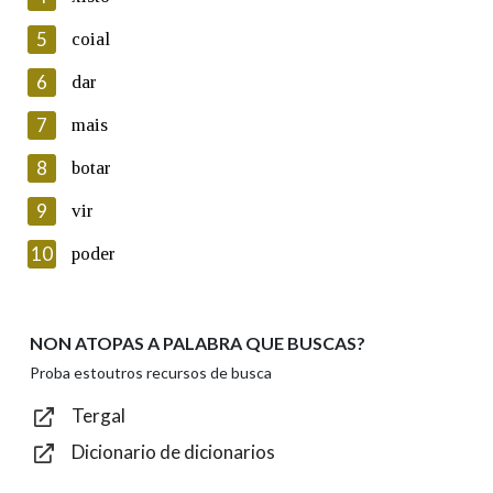
5
Lin e acepto as condicións da política de
coial
privacidade
6
dar
Introduce o código que aparece na imaxe:
7
mais
8
botar
9
vir
Texto de verificación
10
poder
NON ATOPAS A PALABRA QUE BUSCAS?
Enviar
Proba estoutros recursos de busca
Tergal
Dicionario de dicionarios