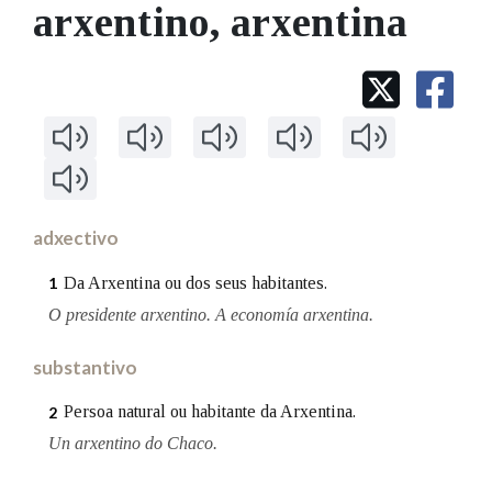
IDENTIDADE CORPORATIVA
arxentino
, arxentina
Facebook
Twitter
Youtube
Instagram
Bluesky
BUSCAR NOS LEMAS
FIGURAS HOMENAXEADAS
MARCIAL DEL ADALID
HISTORIA
Comeza por
CASA-MUSEO EMILIA PARDO
BAZÁN
60 ANOS DLG
PRIMAVERA DAS LETRAS
Remata por
PORTAL DAS PALABRAS
adxectivo
Contén
Da Arxentina ou dos seus habitantes.
1
O presidente arxentino. A economía arxentina.
BUSCAR NO CONTIDO
substantivo
Nas definicións
Persoa natural ou habitante da Arxentina.
2
Un arxentino do Chaco.
Nos exemplos