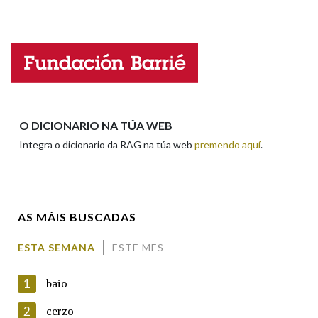
Observación
Hai un erro na palabra
Propoño mellorar a definición
Actualización
Falta unha voz
Nome
O DICIONARIO NA TÚA WEB
Integra o dicionario da RAG na túa web
premendo aquí
.
Apelidos
AS MÁIS BUSCADAS
Enderezo electrónico
ESTA SEMANA
ESTE MES
1
baio
Comentario
2
cerzo