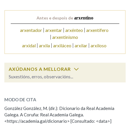
Antes e despois de
arxentino
arxentador
arxentar
arxénteo
arxentífero
arxentinismo
arxidal
arxila
arxiláceo
arxilar
arxiloso
AXÚDANOS A MELLORAR
Suxestións, erros, observacións...
Cal é a palabra?
arxentino, arxentina
(da Arxentina)
MODO DE CITA
González González, M. (dir.): Dicionario da Real Academia
arxentino, arxentina
(de prata)
Galega. A Coruña: Real Academia Galega.
<https://academia.gal/dicionario> [Consultado: <data>]
ESCOLLE UNHA OPCIÓN: