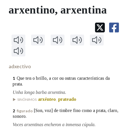
arxentino
, arxentina
Na fraseoloxía
OUTRAS OPCIÓNS DE BUSCA
Marcas gramaticais
adxectivo
Pertence a
Que ten o brillo, a cor ou outras características da
1
prata.
Unha longa barba arxentina.
arxénteo
prateado
SINÓNIMOS
,
LIMPAR
BUSCA
[Son, voz] de timbre fino como a prata, claro,
2
figurado
sonoro.
Voces arxentinas encheron a inmensa cúpula.