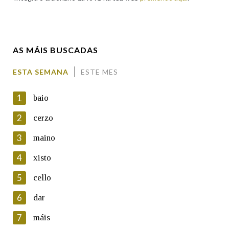
Enderezo electrónico
AS MÁIS BUSCADAS
Comentario
ESTA SEMANA
ESTE MES
1
baio
2
cerzo
3
maino
En cumprimento da normativa vixente en materia de
Protección de Datos de Carácter Persoal, a Real Academia
4
xisto
Galega informa a aqueles usuarios que faciliten o seu correo
electrónico, así como calquera outra información de carácter
5
cello
persoal, que estes datos serán obxecto de tratamento
automatizado de carácter confidencial e incorporados aos seus
6
dar
ficheiros informáticos. Así mesmo, os usuarios poderán exercer o
seu dereito de acceso, rectificación, oposición e cancelación dos
7
máis
seus datos poñéndose en contacto connosco.