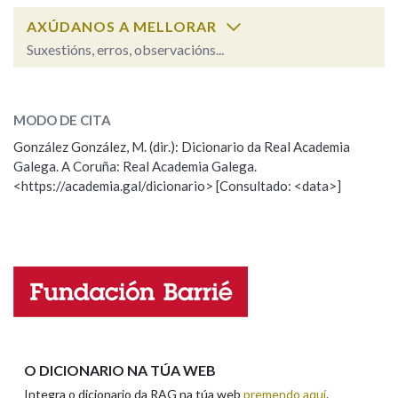
AXÚDANOS A MELLORAR
Suxestións, erros, observacións...
Na fraseoloxía
bugalla
SOBRE A PALABRA:
MODO DE CITA
ESCOLLE UNHA OPCIÓN:
OUTRAS OPCIÓNS DE BUSCA
González González, M. (dir.): Dicionario da Real Academia
Galega. A Coruña: Real Academia Galega.
Observación
Hai un erro na palabra
Marcas gramaticais
<https://academia.gal/dicionario> [Consultado: <data>]
Propoño mellorar a definición
Actualización
Falta unha voz
Pertence a
Nome
LIMPAR
BUSCA
Apelidos
O DICIONARIO NA TÚA WEB
Integra o dicionario da RAG na túa web
premendo aquí
.