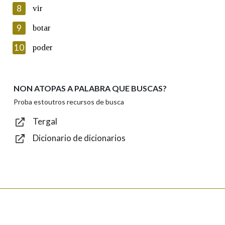
8
vir
Lin e acepto as condicións da política de
privacidade
9
botar
Introduce o código que aparece na imaxe:
10
poder
NON ATOPAS A PALABRA QUE BUSCAS?
Texto de verificación
Proba estoutros recursos de busca
Tergal
Dicionario de dicionarios
Enviar