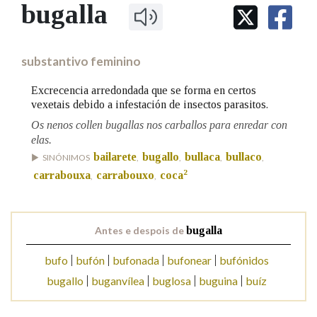
IDENTIDADE CORPORATIVA
bugalla
Facebook
Twitter
Youtube
Instagram
Bluesky
BUSCAR NOS LEMAS
FIGURAS HOMENAXEADAS
MARCIAL DEL ADALID
HISTORIA
Comeza por
CASA-MUSEO EMILIA PARDO
substantivo feminino
BAZÁN
60 ANOS DLG
PRIMAVERA DAS LETRAS
Excrecencia arredondada que se forma en certos
Remata por
vexetais debido a infestación de insectos parasitos.
PORTAL DAS PALABRAS
Os nenos collen bugallas nos carballos para enredar con
elas.
Contén
bailarete
bugallo
bullaca
bullaco
SINÓNIMOS
,
,
,
,
2
carrabouxa
carrabouxo
coca
,
,
BUSCAR NO CONTIDO
Antes e despois de
bugalla
Nas definicións
bufo
bufón
bufonada
bufonear
bufónidos
bugallo
buganvílea
buglosa
buguina
buíz
Nos exemplos