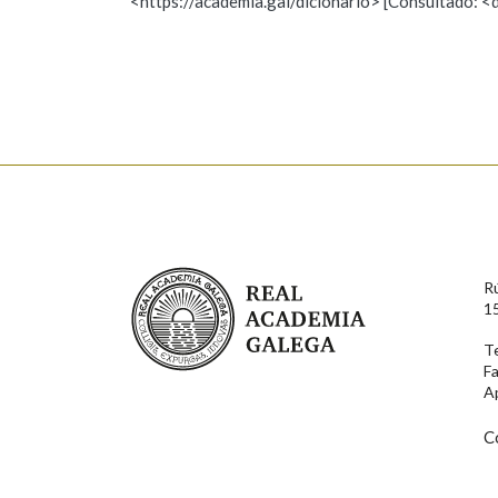
<https://academia.gal/dicionario> [Consultado: <
Observación
Hai un erro na palabra
Falta unha voz
Nome
Apelido
Enderezo electrónico
Real Academia Galega
R
Comentario
1
T
F
A
C
En cumprimento da normativa vixente en materia de P
aqueles usuarios que faciliten o seu correo electrónico