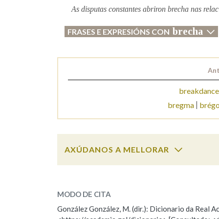
As disputas constantes abriron brecha nas relac
Marcas gramaticais
brecha
FRASES E EXPRESIÓNS CON
Ant
breakdance
bregma
brégo
AXÚDANOS A MELLORAR
brecha
SOBRE A PALABRA:
MODO DE CITA
ESCOLLE UNHA OPCIÓN:
González González, M. (dir.): Dicionario da Real