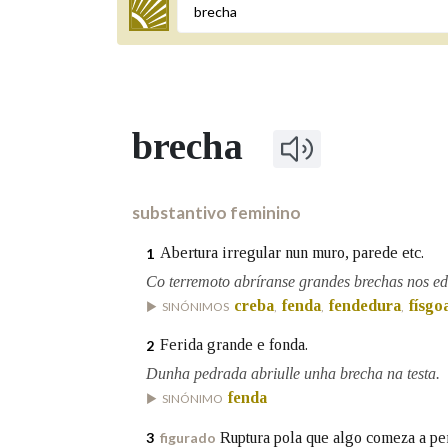
Termo a buscar
brecha
BUSCAR NOS LEMAS
Comeza por
substantivo feminino
Abertura irregular nun muro, parede etc.
1
Remata por
Co terremoto abríranse grandes brechas nos edi
creba
fenda
fendedura
físgo
SINÓNIMOS
,
,
,
Ferida grande e fonda.
2
Contén
Dunha pedrada abriulle unha brecha na testa.
fenda
SINÓNIMO
Ruptura pola que algo comeza a per
3
figurado
OUTRAS OPCIÓNS DE BUSCA