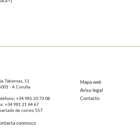
data>]
Propoño mellorar a definición
Actualización
s
úa Tabernas, 11
Mapa web
5001 - A Coruña
Aviso legal
Contacto
eléfono: +34 981 20 73 08
ax: +34 981 21 64 67
partado de correo 557
ontacta connosco
rotección de Datos de Carácter Persoal, a Real Academia Galega informa a
, así como calquera outra información de carácter persoal, que estes datos