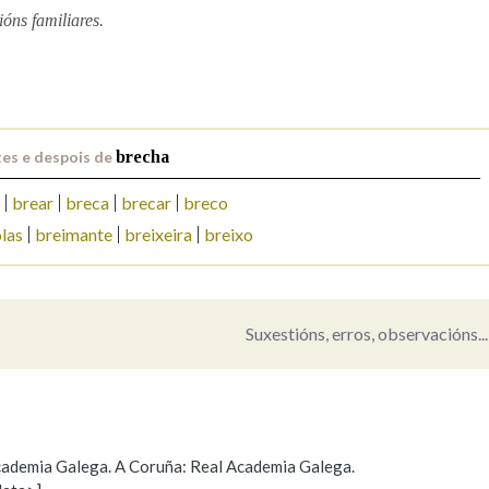
ións familiares.
Pertence a
AXUDA NA BUSCA
LIMPAR
BUSCA
es e despois de
brecha
brear
breca
brecar
breco
las
breimante
breixeira
breixo
Suxestións, erros, observacións...
 Academia Galega. A Coruña: Real Academia Galega.