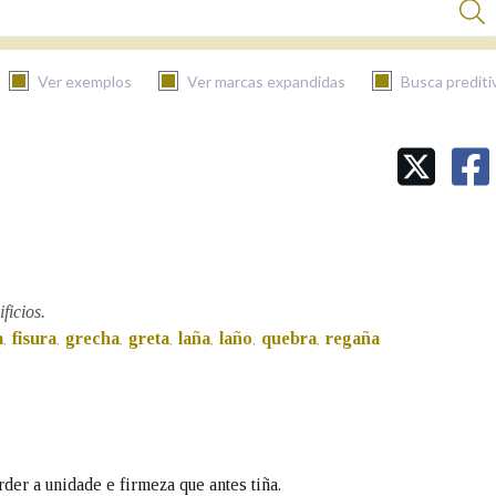
Ver exemplos
Ver marcas expandidas
Busca prediti
BUSCAR NO CONTIDO
Nas definicións
Nos exemplos
ficios.
a
fisura
grecha
greta
laña
laño
quebra
regaña
,
,
,
,
,
,
,
Na fraseoloxía
der a unidade e firmeza que antes tiña.