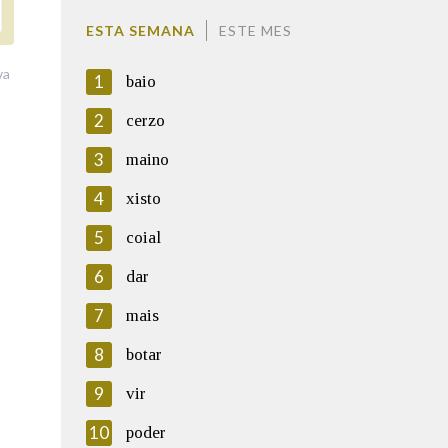
ESTA SEMANA
ESTE MES
va
1
baio
2
cerzo
3
maino
4
xisto
5
coial
6
dar
7
mais
8
botar
9
vir
10
poder