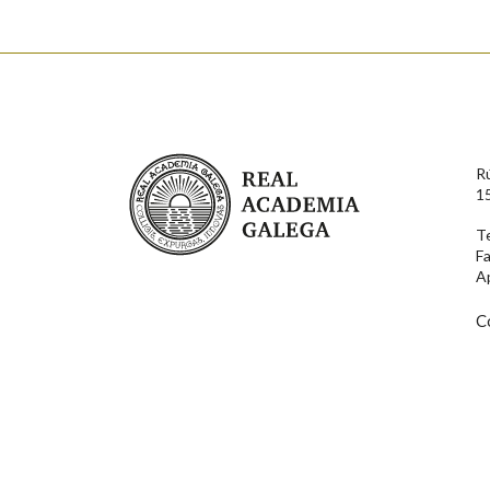
Enderezo electrónico
Real Academia Galega
R
Comentario
1
T
F
A
C
En cumprimento da normativa vixente en materia de P
aqueles usuarios que faciliten o seu correo electrónico
serán obxecto de tratamento automatizado de carácter 
usuarios poderán exercer o seu dereito de acceso, rect
connosco.
Lin e acepto as condicións da política de 