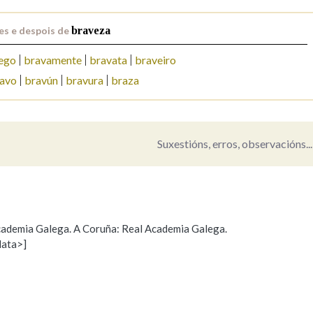
Pertence a
es e despois de
braveza
ego
bravamente
bravata
braveiro
avo
bravún
bravura
braza
AXUDA NA BUSCA
LIMPAR
BUSCA
Suxestións, erros, observacións...
 Academia Galega. A Coruña: Real Academia Galega.
data>]
Propoño mellorar a definición
Actualización
s