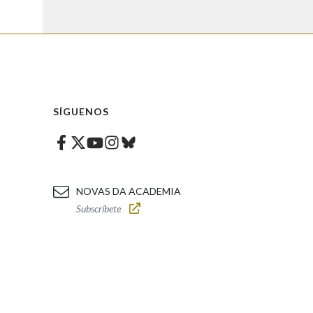
SÍGUENOS
Facebook
Twitter
Instagram
Bluesky
Youtube
NOVAS DA ACADEMIA
Subscríbete