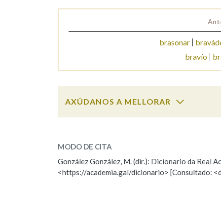
Marcas gramaticais
Ant
brasonar
bravád
bravío
br
AXÚDANOS A MELLORAR
braveza
SOBRE A PALABRA:
MODO DE CITA
ESCOLLE UNHA OPCIÓN:
González González, M. (dir.): Dicionario da Real
<https://academia.gal/dicionario> [Consultado: <
Observación
Hai un erro na palabra
Falta unha voz
Nome
Apelido