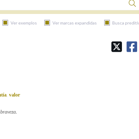
Ver exemplos
Ver marcas expandidas
Busca prediti
BUSCAR NO CONTIDO
Nas definicións
Nos exemplos
ntía
valor
,
Na fraseoloxía
braveza.