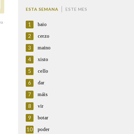
ESTA SEMANA
ESTE MES
va
1
baio
2
cerzo
3
maino
4
xisto
5
cello
6
dar
7
máis
8
vir
9
botar
10
poder