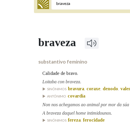
Termo a buscar
braveza
BUSCAR NOS LEMAS
Comeza por
substantivo feminino
Calidade de bravo.
Remata por
Loitaba con braveza.
bravura
coraxe
denodo
vale
SINÓNIMOS
,
,
,
covardía
ANTÓNIMO
Contén
Non nos achegamos ao animal por mor da súa 
A braveza daquel home intimidounos.
fereza
ferocidade
SINÓNIMOS
,
OUTRAS OPCIÓNS DE BUSCA