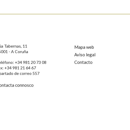
úa Tabernas, 11
Mapa web
5001 - A Coruña
Aviso legal
Contacto
eléfono: +34 981 20 73 08
ax: +34 981 21 64 67
partado de correo 557
ontacta connosco
rotección de Datos de Carácter Persoal, a Real Academia Galega informa a
, así como calquera outra información de carácter persoal, que estes datos
confidencial e incorporados aos seus ficheiros informáticos. Así mesmo, os
ificación, oposición e cancelación dos seus datos poñéndose en contacto
privacidade