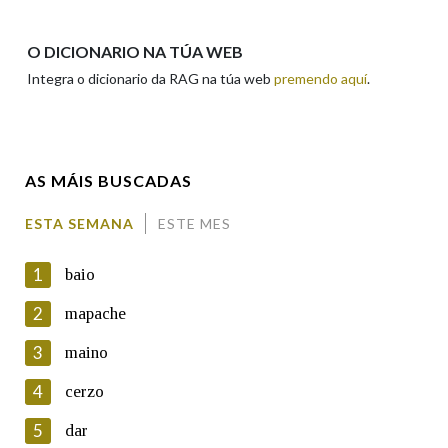
Apelidos
O DICIONARIO NA TÚA WEB
Integra o dicionario da RAG na túa web
premendo aquí
.
Enderezo electrónico
AS MÁIS BUSCADAS
Comentario
ESTA SEMANA
ESTE MES
1
baio
2
mapache
3
maino
En cumprimento da normativa vixente en materia de
Protección de Datos de Carácter Persoal, a Real Academia
4
cerzo
Galega informa a aqueles usuarios que faciliten o seu correo
electrónico, así como calquera outra información de carácter
5
dar
persoal, que estes datos serán obxecto de tratamento