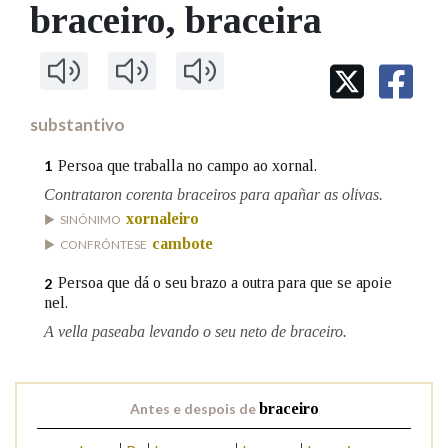
IDENTIDADE CORPORATIVA
braceiro
, braceira
Facebook
Twitter
Youtube
Instagram
Bluesky
BUSCAR NOS LEMAS
FIGURAS HOMENAXEADAS
MARCIAL DEL ADALID
HISTORIA
Comeza por
CASA-MUSEO EMILIA PARDO
BAZÁN
60 ANOS DLG
PRIMAVERA DAS LETRAS
substantivo
Remata por
PORTAL DAS PALABRAS
Persoa que traballa no campo ao xornal.
1
Contrataron corenta braceiros para apañar as olivas.
xornaleiro
Contén
SINÓNIMO
cambote
CONFRÓNTESE
Persoa que dá o seu brazo a outra para que se apoie
2
nel.
BUSCAR NO CONTIDO
A vella paseaba levando o seu neto de braceiro.
Nas definicións
Antes e despois de
braceiro
Nos exemplos