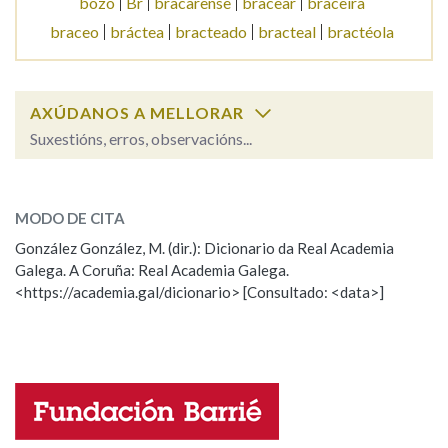
bozo
Br
bracarense
bracear
braceira
braceo
bráctea
bracteado
bracteal
bractéola
Na fraseoloxía
AXÚDANOS A MELLORAR
Suxestións, erros, observacións...
OUTRAS OPCIÓNS DE BUSCA
braceiro
SOBRE A PALABRA:
Marcas gramaticais
MODO DE CITA
ESCOLLE UNHA OPCIÓN:
González González, M. (dir.): Dicionario da Real Academia
Pertence a
Galega. A Coruña: Real Academia Galega.
Observación
Hai un erro na palabra
<https://academia.gal/dicionario> [Consultado: <data>]
Propoño mellorar a definición
Actualización
Falta unha voz
LIMPAR
BUSCA
Nome