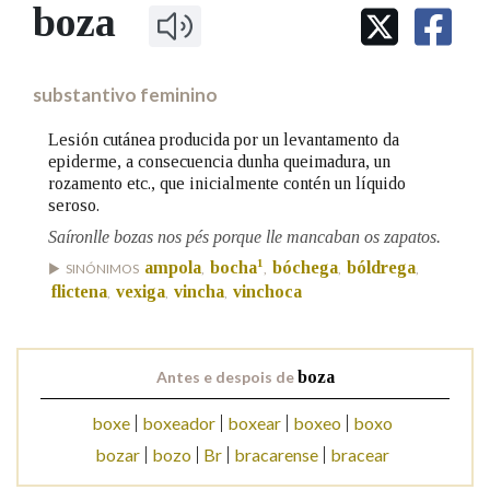
IDENTIDADE CORPORATIVA
boza
Facebook
Twitter
Youtube
Instagram
Bluesky
BUSCAR NOS LEMAS
FIGURAS HOMENAXEADAS
MARCIAL DEL ADALID
HISTORIA
Comeza por
CASA-MUSEO EMILIA PARDO
substantivo feminino
BAZÁN
60 ANOS DLG
PRIMAVERA DAS LETRAS
Lesión cutánea producida por un levantamento da
Remata por
epiderme, a consecuencia dunha queimadura, un
PORTAL DAS PALABRAS
rozamento etc., que inicialmente contén un líquido
seroso.
Saíronlle bozas nos pés porque lle mancaban os zapatos.
Contén
1
ampola
bocha
bóchega
bóldrega
SINÓNIMOS
,
,
,
,
flictena
vexiga
vincha
vinchoca
,
,
,
BUSCAR NO CONTIDO
Antes e despois de
boza
Nas definicións
boxe
boxeador
boxear
boxeo
boxo
bozar
bozo
Br
bracarense
bracear
Nos exemplos