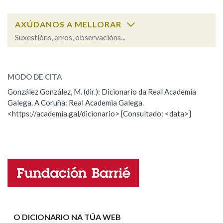
AXÚDANOS A MELLORAR
Na fraseoloxía
Suxestións, erros, observacións...
boza
SOBRE A PALABRA:
OUTRAS OPCIÓNS DE BUSCA
MODO DE CITA
ESCOLLE UNHA OPCIÓN:
González González, M. (dir.): Dicionario da Real Academia
Marcas gramaticais
Galega. A Coruña: Real Academia Galega.
Observación
Hai un erro na palabra
<https://academia.gal/dicionario> [Consultado: <data>]
Propoño mellorar a definición
Actualización
Pertence a
Falta unha voz
Nome
LIMPAR
BUSCA
Apelidos
O DICIONARIO NA TÚA WEB