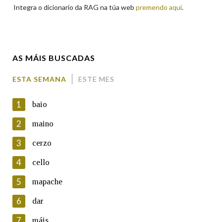
Integra o dicionario da RAG na túa web
premendo aquí
.
Enderezo electrónico
AS MÁIS BUSCADAS
Comentario
ESTA SEMANA
ESTE MES
1
baio
2
maino
3
cerzo
En cumprimento da normativa vixente en materia de
Protección de Datos de Carácter Persoal, a Real Academia
4
cello
Galega informa a aqueles usuarios que faciliten o seu correo
electrónico, así como calquera outra información de carácter
5
mapache
persoal, que estes datos serán obxecto de tratamento
automatizado de carácter confidencial e incorporados aos seus
6
dar
ficheiros informáticos. Así mesmo, os usuarios poderán exercer o
seu dereito de acceso, rectificación, oposición e cancelación dos
7
máis