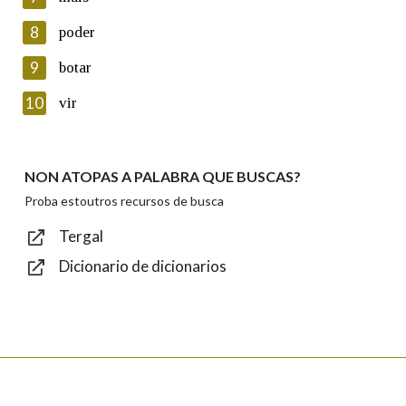
seus datos poñéndose en contacto connosco.
8
poder
Lin e acepto as condicións da política de
privacidade
9
botar
Introduce o código que aparece na imaxe:
10
vir
NON ATOPAS A PALABRA QUE BUSCAS?
Texto de verificación
Proba estoutros recursos de busca
Tergal
Dicionario de dicionarios
Enviar