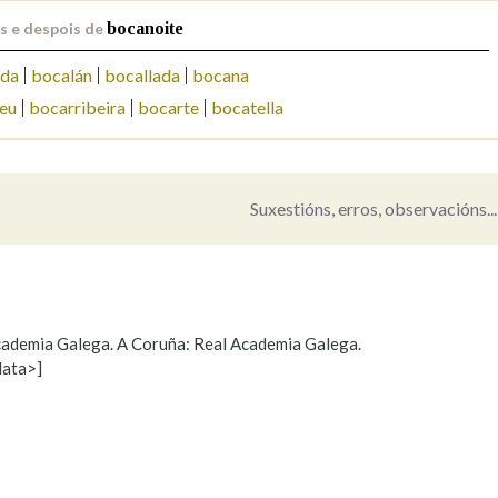
s e despois de
bocanoite
Pertence a
ada
bocalán
bocallada
bocana
eu
bocarribeira
bocarte
bocatella
AXUDA NA BUSCA
LIMPAR
BUSCA
Suxestións, erros, observacións...
 Academia Galega. A Coruña: Real Academia Galega.
data>]
Propoño mellorar a definición
Actualización
s