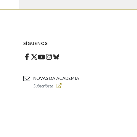
SÍGUENOS
Facebook
Twitter
Instagram
Bluesky
Youtube
NOVAS DA ACADEMIA
Subscríbete