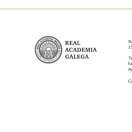
Enderezo electrónico
Real Academia Galega
R
Comentario
1
T
F
A
C
En cumprimento da normativa vixente en materia de P
aqueles usuarios que faciliten o seu correo electrónico
serán obxecto de tratamento automatizado de carácter 
usuarios poderán exercer o seu dereito de acceso, rect
connosco.
Lin e acepto as condicións da política de 