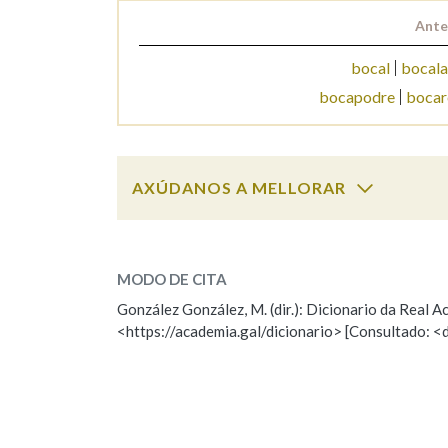
Ante
Marcas gramaticais
bocal
bocal
bocapodre
bocar
AXÚDANOS A MELLORAR
bocanoite
SOBRE A PALABRA:
MODO DE CITA
ESCOLLE UNHA OPCIÓN:
González González, M. (dir.): Dicionario da Real
<https://academia.gal/dicionario> [Consultado: <
Observación
Hai un erro na palabra
Falta unha voz
Nome
Apelido