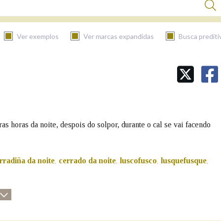
Ver exemplos
Ver marcas expandidas
Busca prediti
BUSCAR NO CONTIDO
Nas definicións
 horas da noite, despois do solpor, durante o cal se vai facendo
Nos exemplos
rradiña da noite
cerrado da noite
luscofusco
lusquefusque
,
,
,
,
Na fraseoloxía