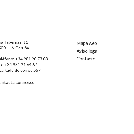
úa Tabernas, 11
Mapa web
5001 - A Coruña
Aviso legal
Contacto
eléfono: +34 981 20 73 08
ax: +34 981 21 64 67
partado de correo 557
ontacta connosco
rotección de Datos de Carácter Persoal, a Real Academia Galega informa a
, así como calquera outra información de carácter persoal, que estes datos
confidencial e incorporados aos seus ficheiros informáticos. Así mesmo, os
ificación, oposición e cancelación dos seus datos poñéndose en contacto
privacidade