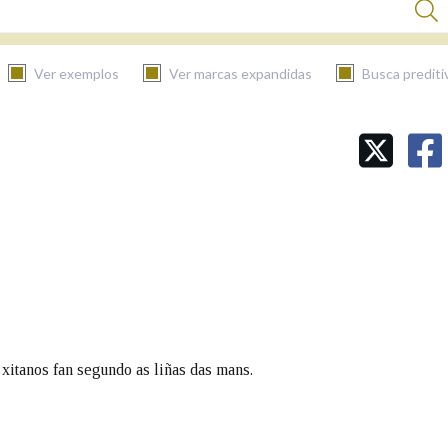
Ver exemplos
Ver marcas expandidas
Busca prediti
BUSCAR NO CONTIDO
Nas definicións
Nos exemplos
Na fraseoloxía
xitanos fan segundo as liñas das mans.