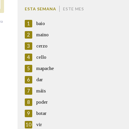
ESTA SEMANA
ESTE MES
va
1
baio
2
maino
3
cerzo
4
cello
5
mapache
6
dar
7
máis
8
poder
9
botar
10
vir