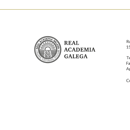
Enderezo electrónico
Real Academia Galega
R
Comentario
1
T
F
A
C
En cumprimento da normativa vixente en materia de P
aqueles usuarios que faciliten o seu correo electrónico
serán obxecto de tratamento automatizado de carácter 
usuarios poderán exercer o seu dereito de acceso, rect
connosco.
Lin e acepto as condicións da política de 