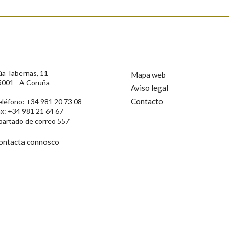
úa Tabernas, 11
Mapa web
5001 - A Coruña
Aviso legal
Contacto
eléfono: +34 981 20 73 08
ax: +34 981 21 64 67
partado de correo 557
ontacta connosco
rotección de Datos de Carácter Persoal, a Real Academia Galega informa a
, así como calquera outra información de carácter persoal, que estes datos
confidencial e incorporados aos seus ficheiros informáticos. Así mesmo, os
ificación, oposición e cancelación dos seus datos poñéndose en contacto
privacidade