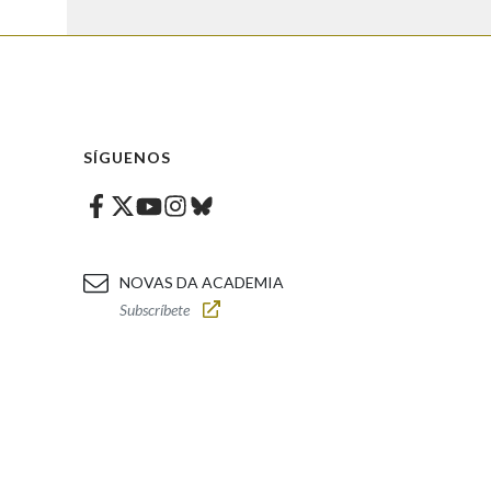
SÍGUENOS
Facebook
Twitter
Instagram
Bluesky
Youtube
NOVAS DA ACADEMIA
Subscríbete