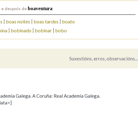
 e despois de
boaventura
Pertence a
as
boas noites
boas tardes
boato
ina
bobinado
bobinar
bobo
AXUDA NA BUSCA
LIMPAR
BUSCA
Suxestións, erros, observacións...
 Academia Galega. A Coruña: Real Academia Galega.
data>]
Propoño mellorar a definición
Actualización
s