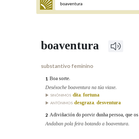
Termo a buscar
boaventura
BUSCAR NOS LEMAS
Comeza por
substantivo feminino
Boa sorte.
1
Remata por
Deséxoche boaventura na túa viaxe.
dita
fortuna
SINÓNIMOS
,
desgraza
desventura
ANTÓNIMOS
,
Contén
Adiviñación do porvir dunha persoa, que os 
2
Andaban pola feira botando a boaventura.
OUTRAS OPCIÓNS DE BUSCA