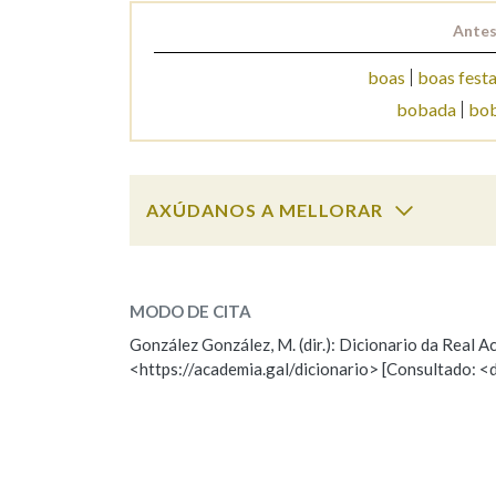
Antes
Marcas gramaticais
boas
boas fest
bobada
bob
AXÚDANOS A MELLORAR
boaventura
SOBRE A PALABRA:
MODO DE CITA
ESCOLLE UNHA OPCIÓN:
González González, M. (dir.): Dicionario da Real
<https://academia.gal/dicionario> [Consultado: <
Observación
Hai un erro na palabra
Falta unha voz
Nome
Apelido