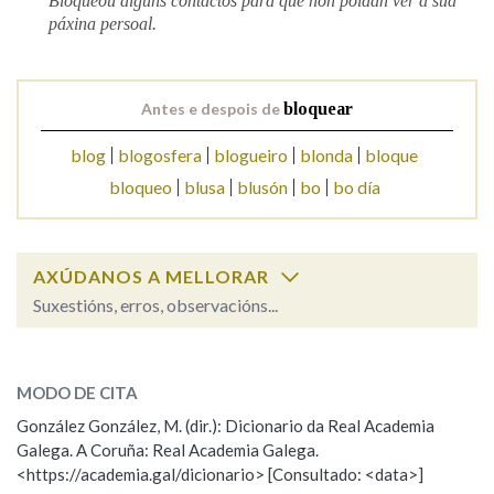
Bloqueou algúns contactos para que non poidan ver a súa
páxina persoal.
Antes e despois de
bloquear
blog
blogosfera
blogueiro
blonda
bloque
bloqueo
blusa
blusón
bo
bo día
AXÚDANOS A MELLORAR
Suxestións, erros, observacións...
bloquear
SOBRE A PALABRA:
MODO DE CITA
ESCOLLE UNHA OPCIÓN:
González González, M. (dir.): Dicionario da Real Academia
Galega. A Coruña: Real Academia Galega.
Observación
Hai un erro na palabra
<https://academia.gal/dicionario> [Consultado: <data>]
Propoño mellorar a definición
Actualización