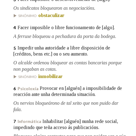
Os sindicatos bloquearon as negociacións.
obstaculizar
SINÓNIMO
Na fraseoloxía
Facer imposible o libre funcionamento de [algo].
4
A ferruxe bloqueou a pechadura da porta da bodega.
OUTRAS OPCIÓNS DE BUSCA
Impedir unha autoridade a libre disposición de
5
[créditos, bens etc.] ou o seu aumento.
Marcas gramaticais
O alcalde ordenou bloquear as contas bancarias porque
non pagaban as cotas.
inmobilizar
SINÓNIMO
Pertence a
Provocar en [alguén] a imposibilidade de
6
Psicoloxía
reacción ante unha determinada situación.
Os nervios bloqueárono de tal xeito que non puido dar
LIMPAR
BUSCA
fala.
Inhabilitar [alguén] nunha rede social,
7
Informática
impedindo que teña acceso ás publicacións.