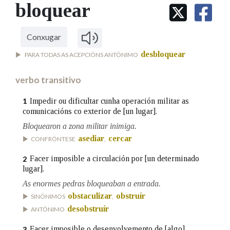
IDENTIDADE CORPORATIVA
bloquear
Facebook
Twitter
Youtube
Instagram
Bluesky
BUSCAR NOS LEMAS
FIGURAS HOMENAXEADAS
MARCIAL DEL ADALID
HISTORIA
Comeza por
CASA-MUSEO EMILIA PARDO
Conxugar
BAZÁN
60 ANOS DLG
desbloquear
PARA TODAS AS ACEPCIÓNS ANTÓNIMO
PRIMAVERA DAS LETRAS
Remata por
PORTAL DAS PALABRAS
verbo transitivo
Impedir ou dificultar cunha operación militar as
1
comunicacións co exterior de [un lugar].
Contén
Bloquearon a zona militar inimiga.
asediar
cercar
CONFRÓNTESE
,
BUSCAR NO CONTIDO
Facer imposible a circulación por [un determinado
2
lugar].
Nas definicións
As enormes pedras bloqueaban a entrada.
obstaculizar
obstruír
SINÓNIMOS
,
desobstruír
ANTÓNIMO
Nos exemplos
Facer imposible o desenvolvemento de [algo].
3