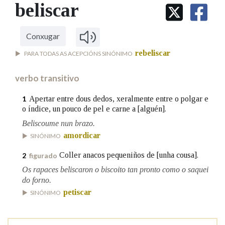
IDENTIDADE CORPORATIVA
beliscar
Facebook
Twitter
Youtube
Instagram
Bluesky
BUSCAR NOS LEMAS
FIGURAS HOMENAXEADAS
MARCIAL DEL ADALID
HISTORIA
Comeza por
CASA-MUSEO EMILIA PARDO
Conxugar
BAZÁN
60 ANOS DLG
rebeliscar
PARA TODAS AS ACEPCIÓNS SINÓNIMO
PRIMAVERA DAS LETRAS
Remata por
PORTAL DAS PALABRAS
verbo transitivo
Apertar entre dous dedos, xeralmente entre o polgar e
1
o índice, un pouco de pel e carne a [alguén].
Contén
Beliscoume nun brazo.
amordicar
SINÓNIMO
BUSCAR NO CONTIDO
Coller anacos pequeniños de [unha cousa].
2
figurado
Os rapaces beliscaron o biscoito tan pronto como o saquei
Nas definicións
do forno.
petiscar
SINÓNIMO
Nos exemplos