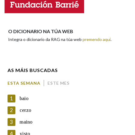
Nome
Apelidos
O DICIONARIO NA TÚA WEB
Integra o dicionario da RAG na túa web
premendo aquí
.
Enderezo electrónico
AS MÁIS BUSCADAS
Comentario
ESTA SEMANA
ESTE MES
1
baio
2
cerzo
3
maino
En cumprimento da normativa vixente en materia de
Protección de Datos de Carácter Persoal, a Real Academia
4
xisto