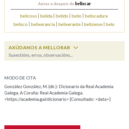
Antes e despois de
beliscar
belicoso
belida
belido
belio
beliscadura
Na fraseoloxía
belisco
belixerancia
belixerante
belizense
belo
OUTRAS OPCIÓNS DE BUSCA
AXÚDANOS A MELLORAR
Marcas gramaticais
Suxestións, erros, observacións...
beliscar
SOBRE A PALABRA:
Pertence a
MODO DE CITA
ESCOLLE UNHA OPCIÓN:
González González, M. (dir.): Dicionario da Real Academia
Galega. A Coruña: Real Academia Galega.
Observación
Hai un erro na palabra
<https://academia.gal/dicionario> [Consultado: <data>]
LIMPAR
BUSCA
Propoño mellorar a definición
Actualización
Falta unha voz