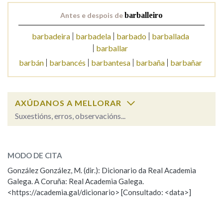
Antes e despois de
barballeiro
Na fraseoloxía
barbadeira
barbadela
barbado
barballada
barballar
barbán
barbancés
barbantesa
barbaña
barbañar
OUTRAS OPCIÓNS DE BUSCA
Marcas gramaticais
AXÚDANOS A MELLORAR
Suxestións, erros, observacións...
Pertence a
barballeiro
SOBRE A PALABRA:
MODO DE CITA
ESCOLLE UNHA OPCIÓN:
González González, M. (dir.): Dicionario da Real Academia
LIMPAR
BUSCA
Galega. A Coruña: Real Academia Galega.
Observación
Hai un erro na palabra
<https://academia.gal/dicionario> [Consultado: <data>]
Propoño mellorar a definición
Actualización
Falta unha voz