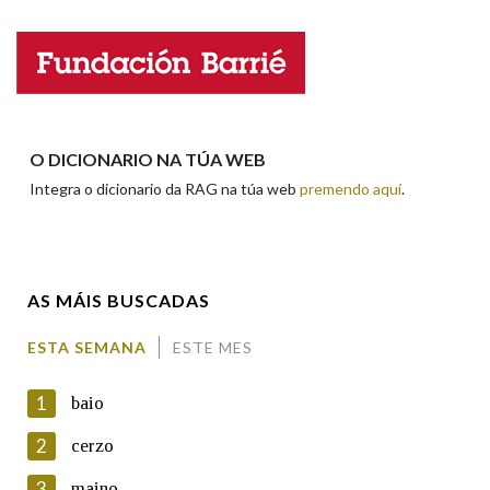
Nome
Apelidos
O DICIONARIO NA TÚA WEB
Integra o dicionario da RAG na túa web
premendo aquí
.
Enderezo electrónico
AS MÁIS BUSCADAS
Comentario
ESTA SEMANA
ESTE MES
1
baio
2
cerzo
3
maino