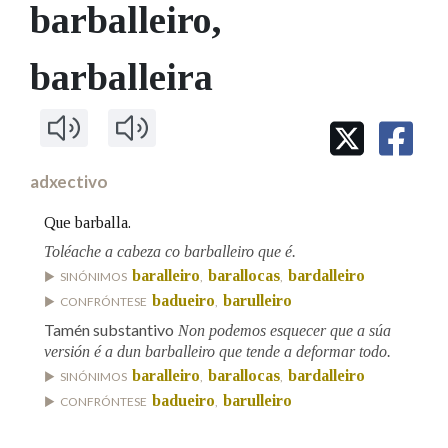
IDENTIDADE CORPORATIVA
barballeiro
,
Facebook
Twitter
Youtube
Instagram
Bluesky
BUSCAR NOS LEMAS
FIGURAS HOMENAXEADAS
MARCIAL DEL ADALID
HISTORIA
Comeza por
barballeira
CASA-MUSEO EMILIA PARDO
BAZÁN
60 ANOS DLG
PRIMAVERA DAS LETRAS
Remata por
PORTAL DAS PALABRAS
adxectivo
Contén
Que barballa.
Toléache a cabeza co barballeiro que é.
baralleiro
barallocas
bardalleiro
SINÓNIMOS
,
,
badueiro
barulleiro
CONFRÓNTESE
,
BUSCAR NO CONTIDO
Tamén substantivo
Non podemos esquecer que a súa
Nas definicións
versión é a dun barballeiro que tende a deformar todo.
baralleiro
barallocas
bardalleiro
SINÓNIMOS
,
,
badueiro
barulleiro
CONFRÓNTESE
,
Nos exemplos