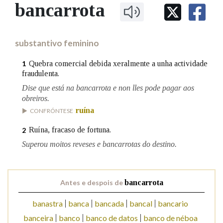
IDENTIDADE CORPORATIVA
bancarrota
Facebook
Twitter
Youtube
Instagram
Bluesky
BUSCAR NOS LEMAS
FIGURAS HOMENAXEADAS
MARCIAL DEL ADALID
HISTORIA
Comeza por
CASA-MUSEO EMILIA PARDO
substantivo feminino
BAZÁN
60 ANOS DLG
PRIMAVERA DAS LETRAS
Quebra comercial debida xeralmente a unha actividade
1
Remata por
fraudulenta.
PORTAL DAS PALABRAS
Dise que está na bancarrota e non lles pode pagar aos
obreiros.
Contén
ruína
CONFRÓNTESE
Ruína, fracaso de fortuna.
2
Superou moitos reveses e bancarrotas do destino.
BUSCAR NO CONTIDO
Nas definicións
Antes e despois de
bancarrota
banastra
banca
bancada
bancal
bancario
Nos exemplos
banceira
banco
banco de datos
banco de néboa