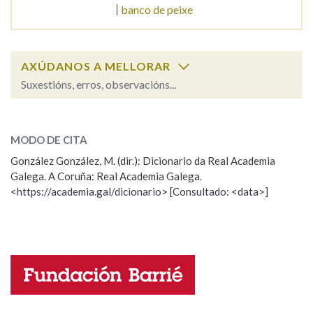
banco de peixe
Na fraseoloxía
AXÚDANOS A MELLORAR
Suxestións, erros, observacións...
OUTRAS OPCIÓNS DE BUSCA
bancarrota
SOBRE A PALABRA:
Marcas gramaticais
MODO DE CITA
ESCOLLE UNHA OPCIÓN:
González González, M. (dir.): Dicionario da Real Academia
Galega. A Coruña: Real Academia Galega.
Observación
Hai un erro na palabra
Pertence a
<https://academia.gal/dicionario> [Consultado: <data>]
Propoño mellorar a definición
Actualización
Falta unha voz
LIMPAR
BUSCA
Nome