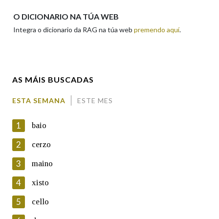
Apelidos
O DICIONARIO NA TÚA WEB
Integra o dicionario da RAG na túa web
premendo aquí
.
Enderezo electrónico
AS MÁIS BUSCADAS
Comentario
ESTA SEMANA
ESTE MES
1
baio
2
cerzo
3
maino
En cumprimento da normativa vixente en materia de
Protección de Datos de Carácter Persoal, a Real Academia
4
xisto
Galega informa a aqueles usuarios que faciliten o seu correo
electrónico, así como calquera outra información de carácter
5
cello
persoal, que estes datos serán obxecto de tratamento
automatizado de carácter confidencial e incorporados aos seus