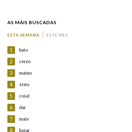
Enderezo electrónico
AS MÁIS BUSCADAS
Comentario
ESTA SEMANA
ESTE MES
1
baio
2
cerzo
3
maino
En cumprimento da normativa vixente en materia de
Protección de Datos de Carácter Persoal, a Real Academia
4
xisto
Galega informa a aqueles usuarios que faciliten o seu correo
electrónico, así como calquera outra información de carácter
5
coial
persoal, que estes datos serán obxecto de tratamento
automatizado de carácter confidencial e incorporados aos seus
6
dar
ficheiros informáticos. Así mesmo, os usuarios poderán exercer o
seu dereito de acceso, rectificación, oposición e cancelación dos
7
mais
seus datos poñéndose en contacto connosco.
8
botar
Lin e acepto as condicións da política de