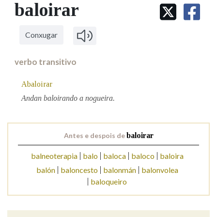
IDENTIDADE CORPORATIVA
baloirar
Facebook
Twitter
Youtube
Instagram
Bluesky
BUSCAR NOS LEMAS
FIGURAS HOMENAXEADAS
MARCIAL DEL ADALID
HISTORIA
Comeza por
CASA-MUSEO EMILIA PARDO
Conxugar
BAZÁN
60 ANOS DLG
PRIMAVERA DAS LETRAS
verbo transitivo
Remata por
PORTAL DAS PALABRAS
Abaloirar
Andan baloirando a nogueira.
Contén
Antes e despois de
baloirar
BUSCAR NO CONTIDO
balneoterapia
balo
baloca
baloco
baloira
balón
baloncesto
balonmán
balonvolea
Nas definicións
baloqueiro
Nos exemplos