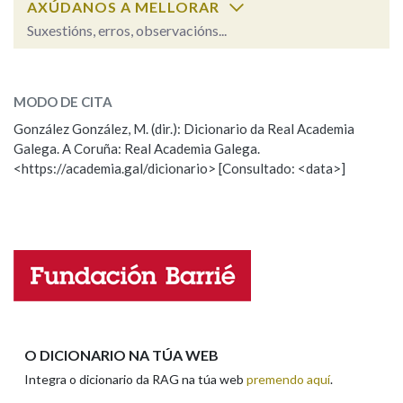
AXÚDANOS A MELLORAR
Suxestións, erros, observacións...
Na fraseoloxía
baloirar
SOBRE A PALABRA:
MODO DE CITA
ESCOLLE UNHA OPCIÓN:
González González, M. (dir.): Dicionario da Real Academia
OUTRAS OPCIÓNS DE BUSCA
Galega. A Coruña: Real Academia Galega.
Observación
Hai un erro na palabra
<https://academia.gal/dicionario> [Consultado: <data>]
Marcas gramaticais
Propoño mellorar a definición
Actualización
Falta unha voz
Pertence a
Nome
LIMPAR
BUSCA
Apelidos
O DICIONARIO NA TÚA WEB
Integra o dicionario da RAG na túa web
premendo aquí
.