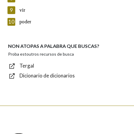
privacidade
9
vir
Introduce o código que aparece na imaxe:
10
poder
NON ATOPAS A PALABRA QUE BUSCAS?
Texto de verificación
Proba estoutros recursos de busca
Tergal
Dicionario de dicionarios
Enviar