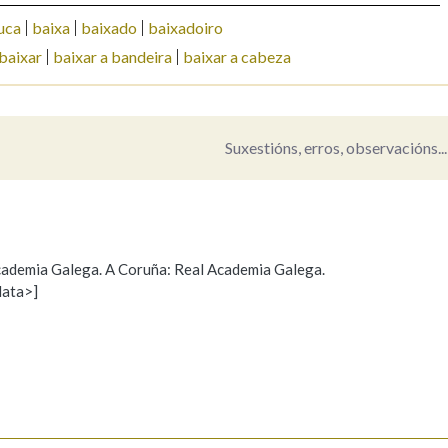
uca
baixa
baixado
baixadoiro
Pertence a
baixar
baixar a bandeira
baixar a cabeza
AXUDA NA BUSCA
LIMPAR
BUSCA
Suxestións, erros, observacións...
 Academia Galega. A Coruña: Real Academia Galega.
data>]
Propoño mellorar a definición
Actualización
s