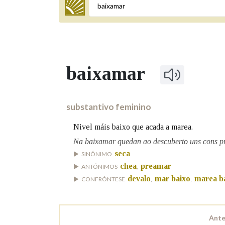
Termo a buscar
baixamar
BUSCAR NOS LEMAS
Comeza por
substantivo feminino
Nivel máis baixo que acada a marea.
Remata por
Na baixamar quedan ao descuberto uns cons pr
seca
SINÓNIMO
chea
preamar
ANTÓNIMOS
,
devalo
mar baixo
marea b
CONFRÓNTESE
,
,
Contén
Ante
OUTRAS OPCIÓNS DE BUSCA