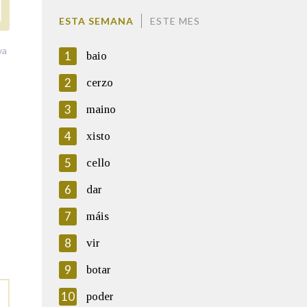
ESTA SEMANA
ESTE MES
va
1
baio
2
cerzo
3
maino
4
xisto
5
cello
6
dar
7
máis
8
vir
9
botar
10
poder