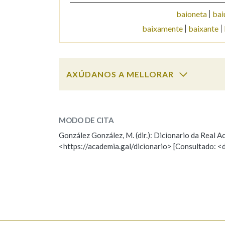
baioneta
bai
Marcas gramaticais
baixamente
baixante
AXÚDANOS A MELLORAR
baixamar
SOBRE A PALABRA:
MODO DE CITA
ESCOLLE UNHA OPCIÓN:
González González, M. (dir.): Dicionario da Real
<https://academia.gal/dicionario> [Consultado: <
Observación
Hai un erro na palabra
Falta unha voz
Nome
Apelido