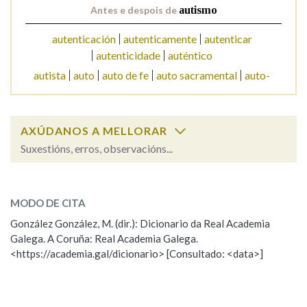
Antes e despois de
autismo
autenticación
autenticamente
autenticar
Na fraseoloxía
autenticidade
auténtico
autista
auto
auto de fe
auto sacramental
auto-
OUTRAS OPCIÓNS DE BUSCA
Marcas gramaticais
AXÚDANOS A MELLORAR
Suxestións, erros, observacións...
autismo
SOBRE A PALABRA:
Pertence a
MODO DE CITA
ESCOLLE UNHA OPCIÓN:
González González, M. (dir.): Dicionario da Real Academia
Galega. A Coruña: Real Academia Galega.
Observación
Hai un erro na palabra
LIMPAR
BUSCA
<https://academia.gal/dicionario> [Consultado: <data>]
Propoño mellorar a definición
Actualización
Falta unha voz