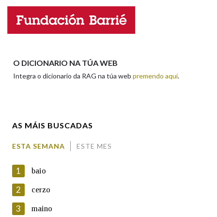
Nome
Apelidos
O DICIONARIO NA TÚA WEB
Integra o dicionario da RAG na túa web
premendo aquí
.
Enderezo electrónico
AS MÁIS BUSCADAS
Comentario
ESTA SEMANA
ESTE MES
1
baio
2
cerzo
3
maino
En cumprimento da normativa vixente en materia de