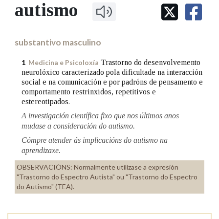
IDENTIDADE CORPORATIVA
autismo
Facebook
Twitter
Youtube
Instagram
Bluesky
BUSCAR NOS LEMAS
FIGURAS HOMENAXEADAS
MARCIAL DEL ADALID
HISTORIA
Comeza por
CASA-MUSEO EMILIA PARDO
substantivo masculino
BAZÁN
60 ANOS DLG
PRIMAVERA DAS LETRAS
Trastorno do desenvolvemento
1
Medicina e Psicoloxía
Remata por
neurolóxico caracterizado pola dificultade na interacción
PORTAL DAS PALABRAS
social e na comunicación e por padróns de pensamento e
comportamento restrinxidos, repetitivos e
estereotipados.
Contén
A investigación científica fixo que nos últimos anos
mudase a consideración do autismo.
Cómpre atender ás implicacións do autismo na
aprendizaxe.
BUSCAR NO CONTIDO
OBSERVACIÓNS:
Normalmente utilízase a expresión
Nas definicións
"Trastorno do Espectro Autista" ou "Trastorno do Espectro
do Autismo" (TEA).
Nos exemplos