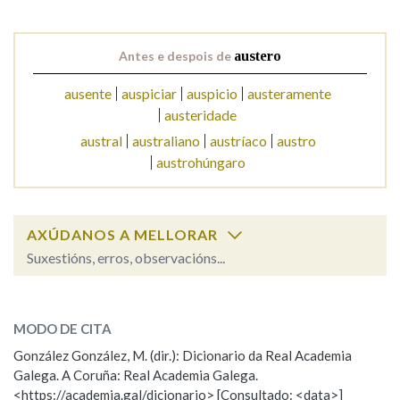
Na fraseoloxía
Antes e despois de
austero
ausente
auspiciar
auspicio
austeramente
austeridade
OUTRAS OPCIÓNS DE BUSCA
austral
australiano
austríaco
austro
austrohúngaro
Marcas gramaticais
AXÚDANOS A MELLORAR
Pertence a
Suxestións, erros, observacións...
austero
SOBRE A PALABRA:
LIMPAR
BUSCA
MODO DE CITA
ESCOLLE UNHA OPCIÓN:
González González, M. (dir.): Dicionario da Real Academia
Galega. A Coruña: Real Academia Galega.
Observación
Hai un erro na palabra
<https://academia.gal/dicionario> [Consultado: <data>]