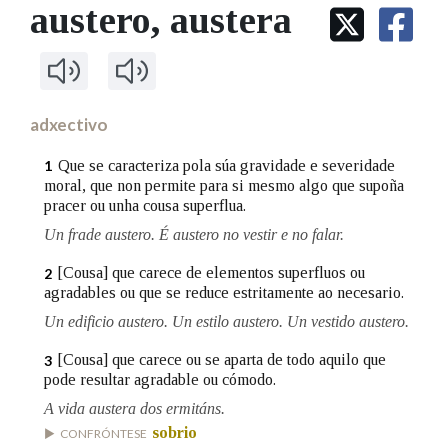
IDENTIDADE CORPORATIVA
austero
, austera
Facebook
Twitter
Youtube
Instagram
Bluesky
BUSCAR NOS LEMAS
FIGURAS HOMENAXEADAS
MARCIAL DEL ADALID
HISTORIA
Comeza por
CASA-MUSEO EMILIA PARDO
BAZÁN
60 ANOS DLG
PRIMAVERA DAS LETRAS
adxectivo
Remata por
PORTAL DAS PALABRAS
Que se caracteriza pola súa gravidade e severidade
1
moral, que non permite para si mesmo algo que supoña
pracer ou unha cousa superflua.
Contén
Un frade austero. É austero no vestir e no falar.
[Cousa] que carece de elementos superfluos ou
2
agradables ou que se reduce estritamente ao necesario.
BUSCAR NO CONTIDO
Un edificio austero. Un estilo austero. Un vestido austero.
Nas definicións
[Cousa] que carece ou se aparta de todo aquilo que
3
pode resultar agradable ou cómodo.
A vida austera dos ermitáns.
Nos exemplos
sobrio
CONFRÓNTESE