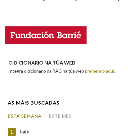
Propoño mellorar a definición
Actualización
Falta unha voz
Nome
Apelidos
O DICIONARIO NA TÚA WEB
Integra o dicionario da RAG na túa web
premendo aquí
.
Enderezo electrónico
AS MÁIS BUSCADAS
Comentario
ESTA SEMANA
ESTE MES
1
baio