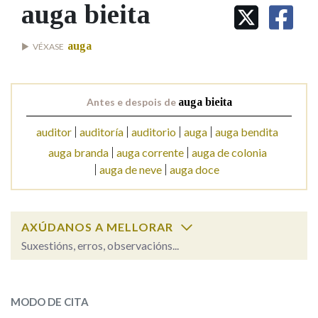
IDENTIDADE CORPORATIVA
auga bieita
Facebook
Twitter
Youtube
Instagram
Bluesky
BUSCAR NOS LEMAS
FIGURAS HOMENAXEADAS
MARCIAL DEL ADALID
HISTORIA
Comeza por
auga
VÉXASE
CASA-MUSEO EMILIA PARDO
BAZÁN
60 ANOS DLG
PRIMAVERA DAS LETRAS
Remata por
Antes e despois de
auga bieita
PORTAL DAS PALABRAS
auditor
auditoría
auditorio
auga
auga bendita
auga branda
auga corrente
auga de colonia
Contén
auga de neve
auga doce
BUSCAR NO CONTIDO
AXÚDANOS A MELLORAR
Suxestións, erros, observacións...
Nas definicións
auga bieita
SOBRE A PALABRA:
MODO DE CITA
Nos exemplos
ESCOLLE UNHA OPCIÓN: