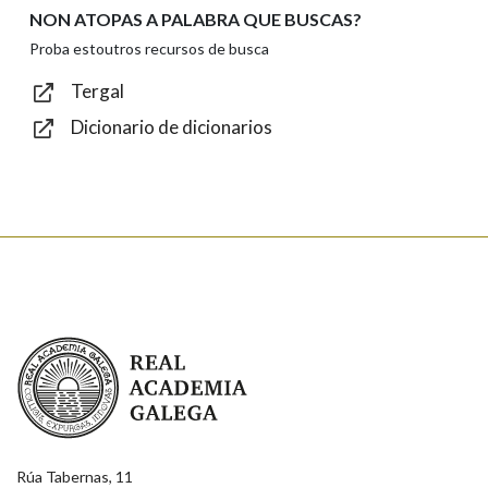
NON ATOPAS A PALABRA QUE BUSCAS?
Texto de verificación
Proba estoutros recursos de busca
Tergal
Dicionario de dicionarios
Enviar
Real Academia Galega
Rúa Tabernas, 11