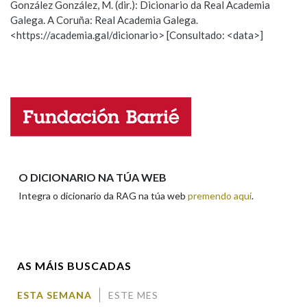
González González, M. (dir.): Dicionario da Real Academia
Galega. A Coruña: Real Academia Galega.
Observación
Hai un erro na palabra
<https://academia.gal/dicionario> [Consultado: <data>]
Na fraseoloxía
Propoño mellorar a definición
Actualización
Falta unha voz
OUTRAS OPCIÓNS DE BUSCA
Nome
Marcas gramaticais
Apelidos
O DICIONARIO NA TÚA WEB
Pertence a
Integra o dicionario da RAG na túa web
premendo aquí
.
Enderezo electrónico
LIMPAR
BUSCA
AS MÁIS BUSCADAS
Comentario
ESTA SEMANA
ESTE MES