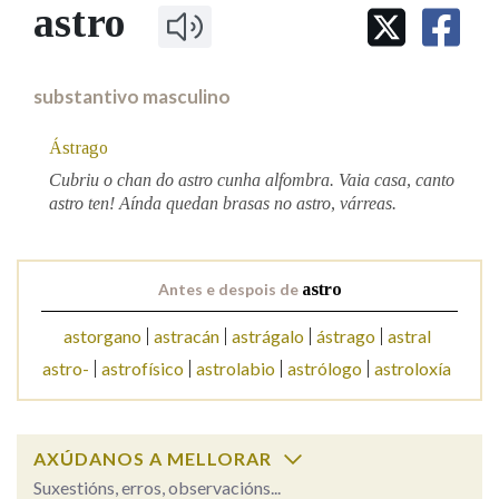
IDENTIDADE CORPORATIVA
astro
Facebook
Twitter
Youtube
Instagram
Bluesky
BUSCAR NOS LEMAS
FIGURAS HOMENAXEADAS
MARCIAL DEL ADALID
HISTORIA
Comeza por
CASA-MUSEO EMILIA PARDO
substantivo masculino
BAZÁN
60 ANOS DLG
PRIMAVERA DAS LETRAS
Ástrago
Remata por
PORTAL DAS PALABRAS
Cubriu o chan do astro cunha alfombra. Vaia casa, canto
astro ten! Aínda quedan brasas no astro, várreas.
Contén
Antes e despois de
astro
astorgano
astracán
astrágalo
ástrago
astral
BUSCAR NO CONTIDO
astro-
astrofísico
astrolabio
astrólogo
astroloxía
Nas definicións
AXÚDANOS A MELLORAR
Nos exemplos
Suxestións, erros, observacións...