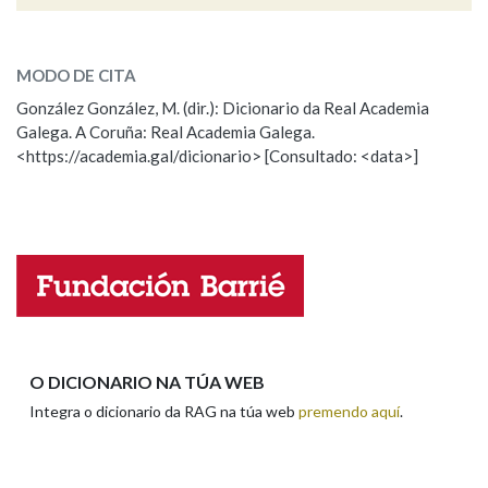
astro
SOBRE A PALABRA:
Na fraseoloxía
MODO DE CITA
ESCOLLE UNHA OPCIÓN:
González González, M. (dir.): Dicionario da Real Academia
Galega. A Coruña: Real Academia Galega.
Observación
Hai un erro na palabra
<https://academia.gal/dicionario> [Consultado: <data>]
OUTRAS OPCIÓNS DE BUSCA
Propoño mellorar a definición
Actualización
Marcas gramaticais
Falta unha voz
Nome
Pertence a
Apelidos
LIMPAR
BUSCA
O DICIONARIO NA TÚA WEB
Integra o dicionario da RAG na túa web
premendo aquí
.
Enderezo electrónico