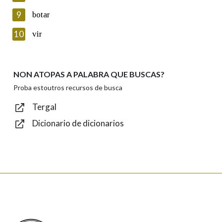
privacidade
9
botar
Introduce o código que aparece na imaxe:
10
vir
NON ATOPAS A PALABRA QUE BUSCAS?
Texto de verificación
Proba estoutros recursos de busca
Tergal
Dicionario de dicionarios
Enviar
Real Academia Galega