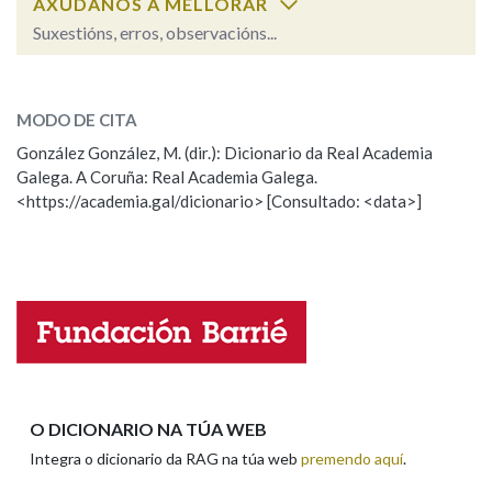
AXÚDANOS A MELLORAR
Suxestións, erros, observacións...
Na fraseoloxía
asedar
SOBRE A PALABRA:
MODO DE CITA
ESCOLLE UNHA OPCIÓN:
González González, M. (dir.): Dicionario da Real Academia
OUTRAS OPCIÓNS DE BUSCA
Galega. A Coruña: Real Academia Galega.
Observación
Hai un erro na palabra
<https://academia.gal/dicionario> [Consultado: <data>]
Marcas gramaticais
Propoño mellorar a definición
Actualización
Falta unha voz
Pertence a
Nome
LIMPAR
BUSCA
Apelidos
O DICIONARIO NA TÚA WEB
Integra o dicionario da RAG na túa web
premendo aquí
.