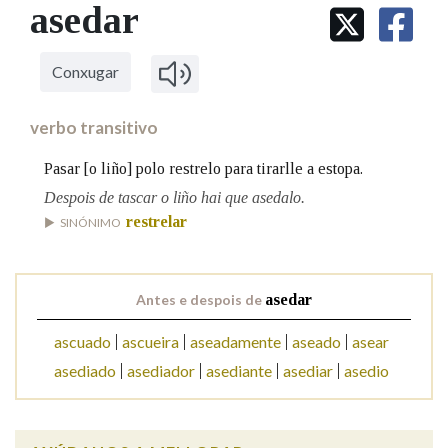
IDENTIDADE CORPORATIVA
asedar
Facebook
Twitter
Youtube
Instagram
Bluesky
BUSCAR NOS LEMAS
FIGURAS HOMENAXEADAS
MARCIAL DEL ADALID
HISTORIA
Comeza por
CASA-MUSEO EMILIA PARDO
Conxugar
BAZÁN
60 ANOS DLG
PRIMAVERA DAS LETRAS
verbo transitivo
Remata por
PORTAL DAS PALABRAS
Pasar [o liño] polo restrelo para tirarlle a estopa.
Despois de tascar o liño hai que asedalo.
Contén
restrelar
SINÓNIMO
Antes e despois de
asedar
BUSCAR NO CONTIDO
ascuado
ascueira
aseadamente
aseado
asear
Nas definicións
asediado
asediador
asediante
asediar
asedio
Nos exemplos