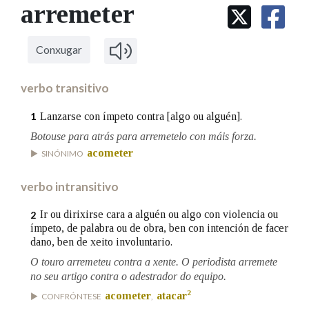
IDENTIDADE CORPORATIVA
arremeter
Facebook
Twitter
Youtube
Instagram
Bluesky
BUSCAR NOS LEMAS
FIGURAS HOMENAXEADAS
MARCIAL DEL ADALID
HISTORIA
Comeza por
CASA-MUSEO EMILIA PARDO
Conxugar
BAZÁN
60 ANOS DLG
PRIMAVERA DAS LETRAS
verbo transitivo
Remata por
PORTAL DAS PALABRAS
Lanzarse con ímpeto contra [algo ou alguén].
1
Botouse para atrás para arremetelo con máis forza.
Contén
acometer
SINÓNIMO
verbo intransitivo
BUSCAR NO CONTIDO
Ir ou dirixirse cara a alguén ou algo con violencia ou
2
ímpeto, de palabra ou de obra, ben con intención de facer
Nas definicións
dano, ben de xeito involuntario.
O touro arremeteu contra a xente. O periodista arremete
no seu artigo contra o adestrador do equipo.
2
Nos exemplos
acometer
atacar
CONFRÓNTESE
,