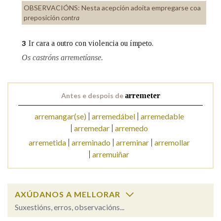
OBSERVACIÓNS:
Nesta acepción adoita empregarse coa
preposición
contra
Na fraseoloxía
Ir cara a outro con violencia ou ímpeto.
3
Os castróns arremetíanse.
OUTRAS OPCIÓNS DE BUSCA
Marcas gramaticais
Antes e despois de
arremeter
arremangar(se)
arremedábel
arremedable
arremedar
arremedo
Pertence a
arremetida
arreminado
arreminar
arremollar
arremuiñar
LIMPAR
BUSCA
AXÚDANOS A MELLORAR
Suxestións, erros, observacións...