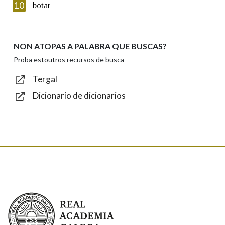
Introduce o código que aparece na imaxe:
10
botar
NON ATOPAS A PALABRA QUE BUSCAS?
Texto de verificación
Proba estoutros recursos de busca
Tergal
Dicionario de dicionarios
Enviar
Real Academia Galega