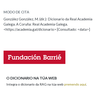
arremeter
SOBRE A PALABRA:
MODO DE CITA
ESCOLLE UNHA OPCIÓN:
González González, M. (dir.): Dicionario da Real Academia
Galega. A Coruña: Real Academia Galega.
Observación
Hai un erro na palabra
<https://academia.gal/dicionario> [Consultado: <data>]
Propoño mellorar a definición
Actualización
Falta unha voz
Nome
Apelidos
O DICIONARIO NA TÚA WEB
Integra o dicionario da RAG na túa web
premendo aquí
.
Enderezo electrónico