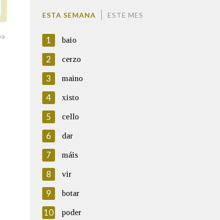
ESTA SEMANA
ESTE MES
va
1
baio
2
cerzo
3
maino
4
xisto
5
cello
6
dar
7
máis
8
vir
9
botar
10
poder