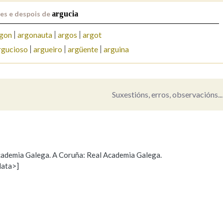
es e despois de
argucia
Pertence a
gon
argonauta
argos
argot
rgucioso
argueiro
argüente
arguina
AXUDA NA BUSCA
LIMPAR
BUSCA
Suxestións, erros, observacións...
 Academia Galega. A Coruña: Real Academia Galega.
data>]
Propoño mellorar a definición
Actualización
s