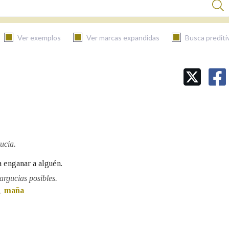
Ver exemplos
Ver marcas expandidas
Busca prediti
BUSCAR NO CONTIDO
Nas definicións
Nos exemplos
ucia.
 enganar a alguén.
argucias posibles.
Na fraseoloxía
maña
,