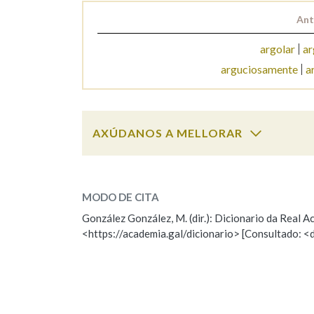
Ant
Marcas gramaticais
argolar
ar
arguciosamente
a
AXÚDANOS A MELLORAR
argucia
SOBRE A PALABRA:
MODO DE CITA
ESCOLLE UNHA OPCIÓN:
González González, M. (dir.): Dicionario da Real
<https://academia.gal/dicionario> [Consultado: <
Observación
Hai un erro na palabra
Falta unha voz
Nome
Apelido