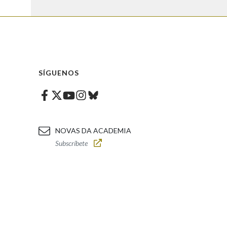
SÍGUENOS
Facebook
Twitter
Instagram
Bluesky
Youtube
NOVAS DA ACADEMIA
Subscríbete