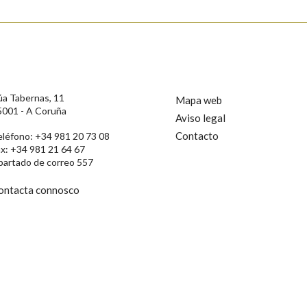
úa Tabernas, 11
Mapa web
5001 - A Coruña
Aviso legal
Contacto
eléfono: +34 981 20 73 08
ax: +34 981 21 64 67
partado de correo 557
ontacta connosco
rotección de Datos de Carácter Persoal, a Real Academia Galega informa a
, así como calquera outra información de carácter persoal, que estes datos
confidencial e incorporados aos seus ficheiros informáticos. Así mesmo, os
ificación, oposición e cancelación dos seus datos poñéndose en contacto
privacidade