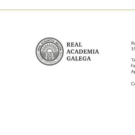
Enderezo electrónico
Real Academia Galega
R
Comentario
1
T
F
A
C
En cumprimento da normativa vixente en materia de P
aqueles usuarios que faciliten o seu correo electrónico
serán obxecto de tratamento automatizado de carácter 
usuarios poderán exercer o seu dereito de acceso, rect
connosco.
Lin e acepto as condicións da política de 