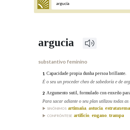
Termo a buscar
argucia
BUSCAR NOS LEMAS
Comeza por
substantivo feminino
Capacidade propia dunha persoa brillante.
1
Remata por
É o seu un proceder cheo de sabedoría e de arg
Argumento sutil, formulado con enxeño para
2
Para sacar adiante o seu plan utilizou todas as 
Contén
artimaña
astucia
estrataxema
SINÓNIMOS
,
,
artificio
engano
trampa
CONFRÓNTESE
,
,
OUTRAS OPCIÓNS DE BUSCA