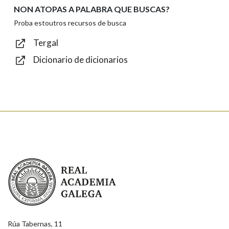
NON ATOPAS A PALABRA QUE BUSCAS?
Texto de verificación
Proba estoutros recursos de busca
Tergal
Dicionario de dicionarios
Enviar
Real Academia Galega
Rúa Tabernas, 11