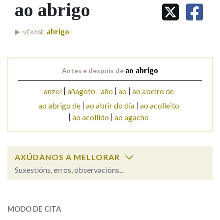
IDENTIDADE CORPORATIVA
ao abrigo
Facebook
Twitter
Youtube
Instagram
Bluesky
BUSCAR NOS LEMAS
FIGURAS HOMENAXEADAS
MARCIAL DEL ADALID
HISTORIA
Comeza por
abrigo
VÉXASE
CASA-MUSEO EMILIA PARDO
BAZÁN
60 ANOS DLG
PRIMAVERA DAS LETRAS
Remata por
Antes e despois de
ao abrigo
PORTAL DAS PALABRAS
anzol
añagoto
año
ao
ao abeiro de
ao abrigo de
ao abrir do día
ao acolleito
Contén
ao acollido
ao agacho
BUSCAR NO CONTIDO
AXÚDANOS A MELLORAR
Suxestións, erros, observacións...
Nas definicións
ao abrigo
SOBRE A PALABRA:
MODO DE CITA
Nos exemplos
ESCOLLE UNHA OPCIÓN: