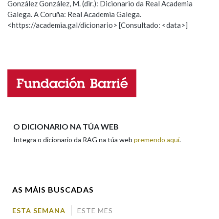
González González, M. (dir.): Dicionario da Real Academia
Galega. A Coruña: Real Academia Galega.
Observación
Hai un erro na palabra
<https://academia.gal/dicionario> [Consultado: <data>]
Na fraseoloxía
Propoño mellorar a definición
Actualización
Falta unha voz
OUTRAS OPCIÓNS DE BUSCA
Nome
Marcas gramaticais
Apelidos
O DICIONARIO NA TÚA WEB
Pertence a
Integra o dicionario da RAG na túa web
premendo aquí
.
Enderezo electrónico
LIMPAR
BUSCA
AS MÁIS BUSCADAS
Comentario
ESTA SEMANA
ESTE MES