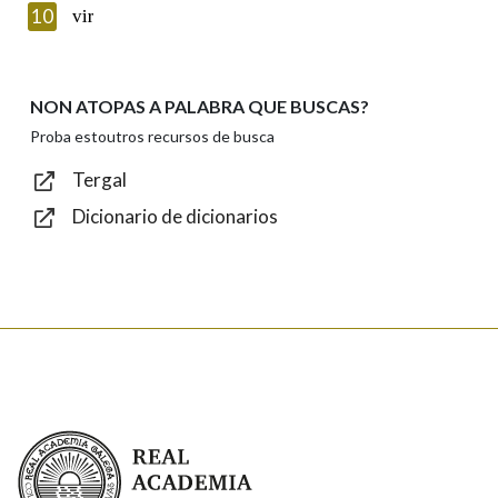
Introduce o código que aparece na imaxe:
10
vir
NON ATOPAS A PALABRA QUE BUSCAS?
Texto de verificación
Proba estoutros recursos de busca
Tergal
Dicionario de dicionarios
Enviar
Real Academia Galega