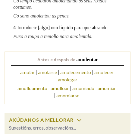
Co tempo acabaron amolentando os seus ríxidos
costumes.
Co sono amolentou as penas.
Na fraseoloxía
Introducir [algo] nun líquido para que abrande.
4
Puxo a roupa a remollo para amolentala.
OUTRAS OPCIÓNS DE BUSCA
Marcas gramaticais
Antes e despois de
amolentar
amolar
amolarse
amolecemento
amolecer
amolegar
Pertence a
amolloamento
amolloar
amomiado
amomiar
amomiarse
LIMPAR
BUSCA
AXÚDANOS A MELLORAR
Suxestións, erros, observacións...