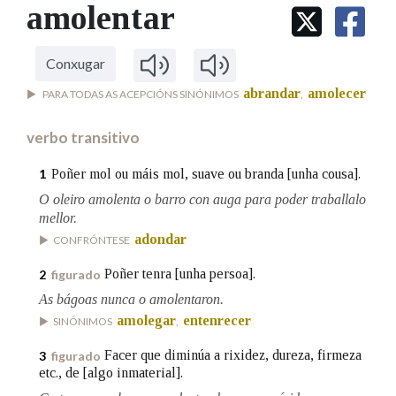
IDENTIDADE CORPORATIVA
amolentar
Facebook
Twitter
Youtube
Instagram
Bluesky
BUSCAR NOS LEMAS
FIGURAS HOMENAXEADAS
MARCIAL DEL ADALID
HISTORIA
Comeza por
CASA-MUSEO EMILIA PARDO
Conxugar
BAZÁN
60 ANOS DLG
abrandar
amolecer
PARA TODAS AS ACEPCIÓNS SINÓNIMOS
,
PRIMAVERA DAS LETRAS
Remata por
PORTAL DAS PALABRAS
verbo transitivo
Poñer mol ou máis mol, suave ou branda [unha cousa].
1
Contén
O oleiro amolenta o barro con auga para poder traballalo
mellor.
adondar
CONFRÓNTESE
BUSCAR NO CONTIDO
Poñer tenra [unha persoa].
2
figurado
As bágoas nunca o amolentaron.
Nas definicións
amolegar
entenrecer
SINÓNIMOS
,
Facer que diminúa a rixidez, dureza, firmeza
3
figurado
etc., de [algo inmaterial].
Nos exemplos