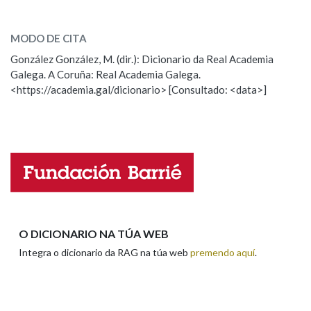
amolentar
SOBRE A PALABRA:
MODO DE CITA
ESCOLLE UNHA OPCIÓN:
González González, M. (dir.): Dicionario da Real Academia
Galega. A Coruña: Real Academia Galega.
Observación
Hai un erro na palabra
<https://academia.gal/dicionario> [Consultado: <data>]
Propoño mellorar a definición
Actualización
Falta unha voz
Nome
Apelidos
O DICIONARIO NA TÚA WEB
Integra o dicionario da RAG na túa web
premendo aquí
.
Enderezo electrónico