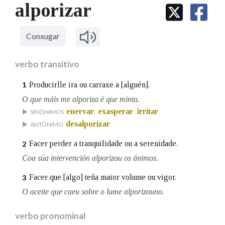
IDENTIDADE CORPORATIVA
alporizar
Facebook
Twitter
Youtube
Instagram
Bluesky
BUSCAR NOS LEMAS
FIGURAS HOMENAXEADAS
MARCIAL DEL ADALID
HISTORIA
Comeza por
CASA-MUSEO EMILIA PARDO
Conxugar
BAZÁN
60 ANOS DLG
PRIMAVERA DAS LETRAS
verbo transitivo
Remata por
PORTAL DAS PALABRAS
Producirlle ira ou carraxe a [alguén].
1
O que máis me alporiza é que minta.
Contén
enervar
exasperar
irritar
SINÓNIMOS
,
,
desalporizar
ANTÓNIMO
Facer perder a tranquilidade ou a serenidade.
2
BUSCAR NO CONTIDO
Coa súa intervención alporizou os ánimos.
Nas definicións
Facer que [algo] teña maior volume ou vigor.
3
O aceite que caeu sobre o lume alporizouno.
Nos exemplos
verbo pronominal