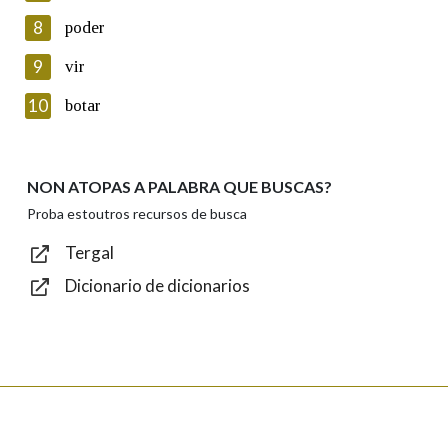
8
poder
Lin e acepto as condicións da política de
privacidade
9
vir
Introduce o código que aparece na imaxe:
10
botar
NON ATOPAS A PALABRA QUE BUSCAS?
Texto de verificación
Proba estoutros recursos de busca
Tergal
Dicionario de dicionarios
Enviar