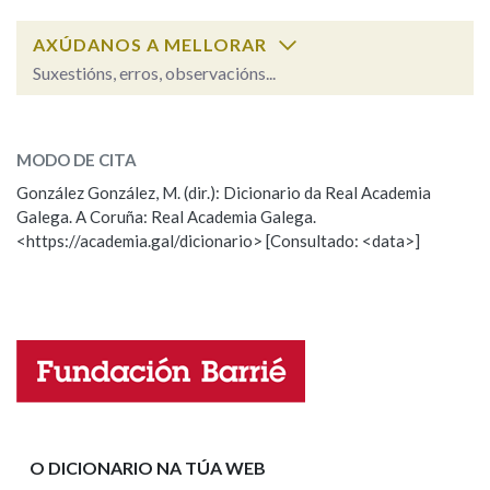
AXÚDANOS A MELLORAR
Suxestións, erros, observacións...
alporizar
SOBRE A PALABRA:
MODO DE CITA
ESCOLLE UNHA OPCIÓN:
González González, M. (dir.): Dicionario da Real Academia
Galega. A Coruña: Real Academia Galega.
Observación
Hai un erro na palabra
<https://academia.gal/dicionario> [Consultado: <data>]
Propoño mellorar a definición
Actualización
Falta unha voz
Nome
Apelidos
O DICIONARIO NA TÚA WEB