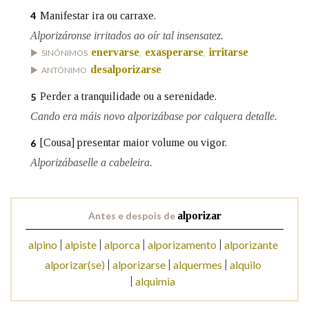
Manifestar ira ou carraxe.
4
Alporizáronse irritados ao oír tal insensatez.
Na fraseoloxía
enervarse
exasperarse
irritarse
SINÓNIMOS
,
,
desalporizarse
ANTÓNIMO
Perder a tranquilidade ou a serenidade.
5
OUTRAS OPCIÓNS DE BUSCA
Cando era máis novo alporizábase por calquera detalle.
Marcas gramaticais
[Cousa] presentar maior volume ou vigor.
6
Alporizábaselle a cabeleira.
Pertence a
Antes e despois de
alporizar
LIMPAR
BUSCA
alpino
alpiste
alporca
alporizamento
alporizante
alporizar(se)
alporizarse
alquermes
alquilo
alquimia