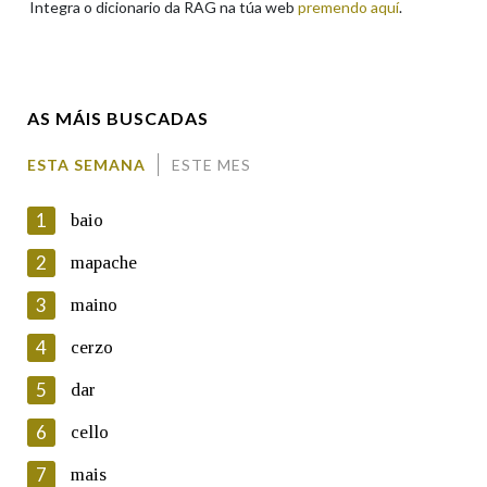
Integra o dicionario da RAG na túa web
premendo aquí
.
Enderezo electrónico
AS MÁIS BUSCADAS
Comentario
ESTA SEMANA
ESTE MES
1
baio
2
mapache
3
maino
En cumprimento da normativa vixente en materia de
Protección de Datos de Carácter Persoal, a Real Academia
4
cerzo
Galega informa a aqueles usuarios que faciliten o seu correo
electrónico, así como calquera outra información de carácter
5
dar
persoal, que estes datos serán obxecto de tratamento
automatizado de carácter confidencial e incorporados aos seus
6
cello
ficheiros informáticos. Así mesmo, os usuarios poderán exercer o
seu dereito de acceso, rectificación, oposición e cancelación dos
7
mais
seus datos poñéndose en contacto connosco.