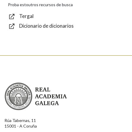
Texto de verificación
Proba estoutros recursos de busca
Tergal
Dicionario de dicionarios
Enviar
Real Academia Galega
Rúa Tabernas, 11
15001 - A Coruña