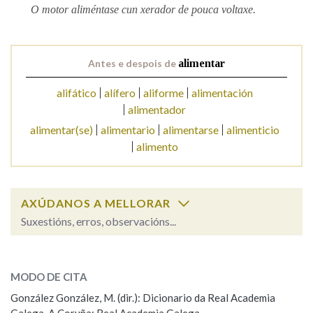
O motor aliméntase cun xerador de pouca voltaxe.
Antes e despois de
alimentar
alifático
alífero
aliforme
alimentación
alimentador
alimentar(se)
alimentario
alimentarse
alimenticio
alimento
AXÚDANOS A MELLORAR
Suxestións, erros, observacións...
alimentar
SOBRE A PALABRA:
MODO DE CITA
ESCOLLE UNHA OPCIÓN:
González González, M. (dir.): Dicionario da Real Academia
Observación
Hai un erro na palabra