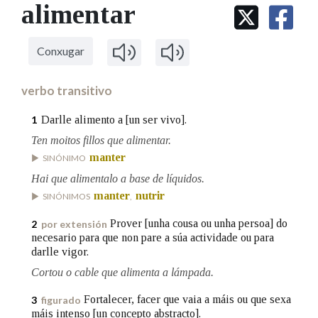
IDENTIDADE CORPORATIVA
alimentar
Facebook
Twitter
Youtube
Instagram
Bluesky
BUSCAR NOS LEMAS
FIGURAS HOMENAXEADAS
MARCIAL DEL ADALID
HISTORIA
Comeza por
CASA-MUSEO EMILIA PARDO
Conxugar
BAZÁN
60 ANOS DLG
PRIMAVERA DAS LETRAS
verbo transitivo
Remata por
PORTAL DAS PALABRAS
Darlle alimento a [un ser vivo].
1
Ten moitos fillos que alimentar.
Contén
manter
SINÓNIMO
Hai que alimentalo a base de líquidos.
manter
nutrir
SINÓNIMOS
,
BUSCAR NO CONTIDO
Prover [unha cousa ou unha persoa] do
2
por extensión
necesario para que non pare a súa actividade ou para
Nas definicións
darlle vigor.
Cortou o cable que alimenta a lámpada.
Fortalecer, facer que vaia a máis ou que sexa
3
figurado
Nos exemplos
máis intenso [un concepto abstracto].