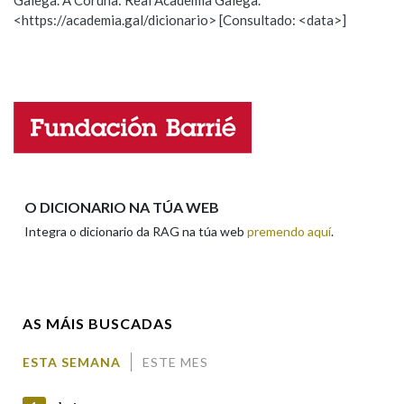
Galega. A Coruña: Real Academia Galega.
<https://academia.gal/dicionario> [Consultado: <data>]
Propoño mellorar a definición
Actualización
Falta unha voz
Nome
Apelidos
O DICIONARIO NA TÚA WEB
Integra o dicionario da RAG na túa web
premendo aquí
.
Enderezo electrónico
AS MÁIS BUSCADAS
Comentario
ESTA SEMANA
ESTE MES