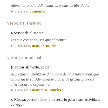
Alimentar o odio. Alimentar as ansias de liberdade.
fomentar
SINÓNIMO
Na fraseoloxía
verbo intransitivo
Servir de alimento.
4
OUTRAS OPCIÓNS DE BUSCA
Tes que comer cousas que alimenten.
Marcas gramaticais
manter
nutrir
SINÓNIMOS
,
verbo pronominal
Pertence a
Tomar alimento, comer.
5
As plantas aliméntanse da auga e demais substancias que
toman da terra. Alimentarse a base de graxas provoca
LIMPAR
BUSCA
alteracións no organismo.
manterse
nutrirse
SINÓNIMOS
,
[Cousa, persoa] obter o necesario para a súa actividade
6
ou vigor.