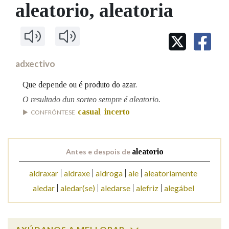
IDENTIDADE CORPORATIVA
aleatorio
, aleatoria
Facebook
Twitter
Youtube
Instagram
Bluesky
BUSCAR NOS LEMAS
FIGURAS HOMENAXEADAS
MARCIAL DEL ADALID
HISTORIA
Comeza por
CASA-MUSEO EMILIA PARDO
BAZÁN
60 ANOS DLG
PRIMAVERA DAS LETRAS
adxectivo
Remata por
PORTAL DAS PALABRAS
Que depende ou é produto do azar.
O resultado dun sorteo sempre é aleatorio.
casual
incerto
Contén
CONFRÓNTESE
,
Antes e despois de
aleatorio
BUSCAR NO CONTIDO
aldraxar
aldraxe
aldroga
ale
aleatoriamente
Nas definicións
aledar
aledar(se)
aledarse
alefriz
alegábel
Nos exemplos