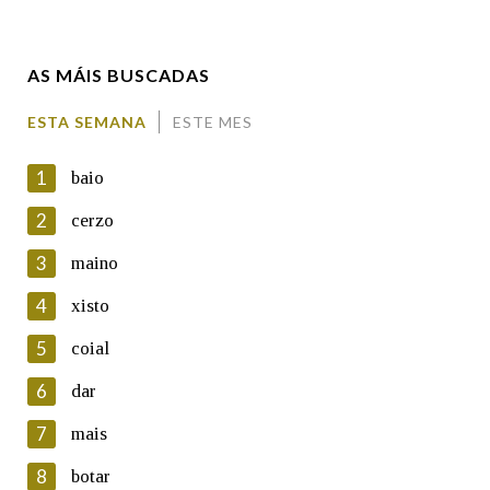
Enderezo electrónico
AS MÁIS BUSCADAS
Comentario
ESTA SEMANA
ESTE MES
1
baio
2
cerzo
3
maino
En cumprimento da normativa vixente en materia de
Protección de Datos de Carácter Persoal, a Real Academia
4
xisto
Galega informa a aqueles usuarios que faciliten o seu correo
electrónico, así como calquera outra información de carácter
5
coial
persoal, que estes datos serán obxecto de tratamento
automatizado de carácter confidencial e incorporados aos seus
6
dar
ficheiros informáticos. Así mesmo, os usuarios poderán exercer o
seu dereito de acceso, rectificación, oposición e cancelación dos
7
mais
seus datos poñéndose en contacto connosco.
8
botar
Lin e acepto as condicións da política de