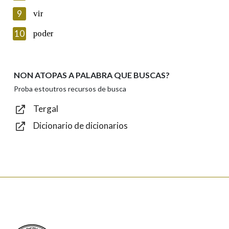
privacidade
9
vir
Introduce o código que aparece na imaxe:
10
poder
NON ATOPAS A PALABRA QUE BUSCAS?
Texto de verificación
Proba estoutros recursos de busca
Tergal
Dicionario de dicionarios
Enviar
Real Academia Galega