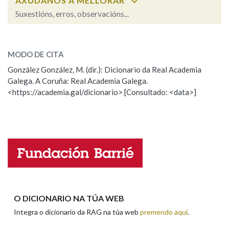
AXÚDANOS A MELLORAR
Suxestións, erros, observacións...
Na fraseoloxía
aleatorio
SOBRE A PALABRA:
MODO DE CITA
ESCOLLE UNHA OPCIÓN:
González González, M. (dir.): Dicionario da Real Academia
OUTRAS OPCIÓNS DE BUSCA
Galega. A Coruña: Real Academia Galega.
Observación
Hai un erro na palabra
<https://academia.gal/dicionario> [Consultado: <data>]
Marcas gramaticais
Propoño mellorar a definición
Actualización
Falta unha voz
Pertence a
Nome
LIMPAR
BUSCA
Apelidos
O DICIONARIO NA TÚA WEB
Integra o dicionario da RAG na túa web
premendo aquí
.