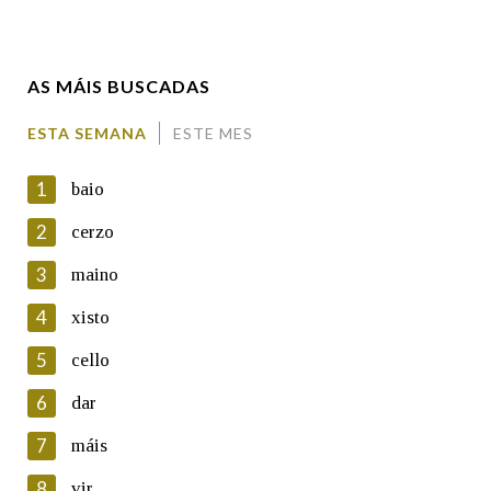
Enderezo electrónico
AS MÁIS BUSCADAS
Comentario
ESTA SEMANA
ESTE MES
1
baio
2
cerzo
3
maino
En cumprimento da normativa vixente en materia de
Protección de Datos de Carácter Persoal, a Real Academia
4
xisto
Galega informa a aqueles usuarios que faciliten o seu correo
electrónico, así como calquera outra información de carácter
5
cello
persoal, que estes datos serán obxecto de tratamento
automatizado de carácter confidencial e incorporados aos seus
6
dar
ficheiros informáticos. Así mesmo, os usuarios poderán exercer o
seu dereito de acceso, rectificación, oposición e cancelación dos
7
máis
seus datos poñéndose en contacto connosco.
8
vir