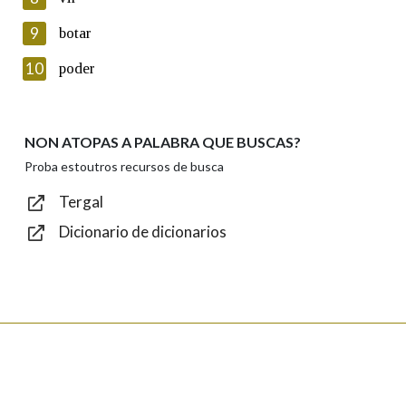
Lin e acepto as condicións da política de
privacidade
9
botar
Introduce o código que aparece na imaxe:
10
poder
NON ATOPAS A PALABRA QUE BUSCAS?
Texto de verificación
Proba estoutros recursos de busca
Tergal
Dicionario de dicionarios
Enviar