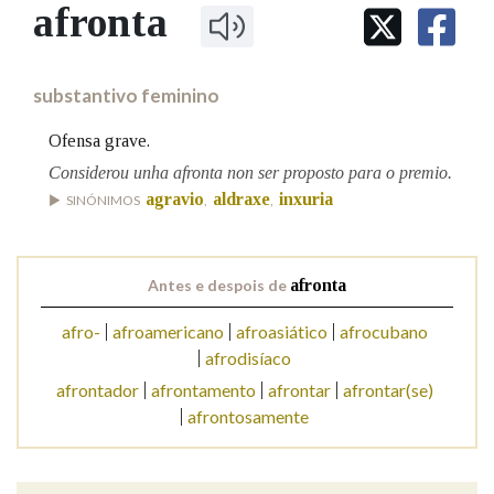
IDENTIDADE CORPORATIVA
afronta
Facebook
Twitter
Youtube
Instagram
Bluesky
BUSCAR NOS LEMAS
FIGURAS HOMENAXEADAS
MARCIAL DEL ADALID
HISTORIA
Comeza por
CASA-MUSEO EMILIA PARDO
substantivo feminino
BAZÁN
60 ANOS DLG
PRIMAVERA DAS LETRAS
Ofensa grave.
Remata por
PORTAL DAS PALABRAS
Considerou unha afronta non ser proposto para o premio.
agravio
aldraxe
inxuria
SINÓNIMOS
,
,
Contén
Antes e despois de
afronta
afro-
afroamericano
afroasiático
afrocubano
BUSCAR NO CONTIDO
afrodisíaco
Nas definicións
afrontador
afrontamento
afrontar
afrontar(se)
afrontosamente
Nos exemplos