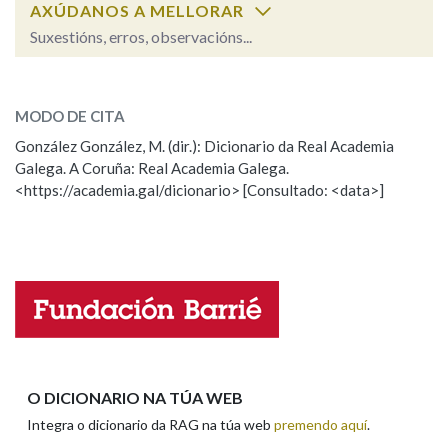
AXÚDANOS A MELLORAR
Suxestións, erros, observacións...
Na fraseoloxía
afronta
SOBRE A PALABRA:
MODO DE CITA
ESCOLLE UNHA OPCIÓN:
OUTRAS OPCIÓNS DE BUSCA
González González, M. (dir.): Dicionario da Real Academia
Galega. A Coruña: Real Academia Galega.
Observación
Hai un erro na palabra
Marcas gramaticais
<https://academia.gal/dicionario> [Consultado: <data>]
Propoño mellorar a definición
Actualización
Falta unha voz
Pertence a
Nome
LIMPAR
BUSCA
Apelidos
O DICIONARIO NA TÚA WEB
Integra o dicionario da RAG na túa web
premendo aquí
.