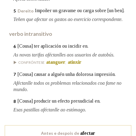
Impoñer un gravame ou carga sobre [un ben].
5
Dereito
Na fraseoloxía
Teñen que afectar os gastos ao exercicio correspondente.
verbo intransitivo
OUTRAS OPCIÓNS DE BUSCA
[Cousa] ter aplicación ou incidir en.
6
As novas tarifas aféctanlles aos usuarios de autobús.
Marcas gramaticais
atanguer
atinxir
CONFRÓNTESE
,
[Cousa] causar a alguén unha dolorosa impresión.
7
Pertence a
Aféctanlle todos os problemas relacionados coa fame no
mundo.
[Cousa] producir un efecto prexudicial en.
8
LIMPAR
BUSCA
Esas pastillas aféctanlle ao estómago.
Antes e despois de
afectar