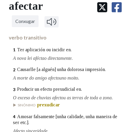
IDENTIDADE CORPORATIVA
afectar
Facebook
Twitter
Youtube
Instagram
Bluesky
BUSCAR NOS LEMAS
FIGURAS HOMENAXEADAS
MARCIAL DEL ADALID
HISTORIA
Comeza por
CASA-MUSEO EMILIA PARDO
Conxugar
BAZÁN
60 ANOS DLG
PRIMAVERA DAS LETRAS
verbo transitivo
Remata por
PORTAL DAS PALABRAS
Ter aplicación ou incidir en.
1
A nova lei aféctao directamente.
Contén
Causarlle [a alguén] unha dolorosa impresión.
2
A morte do amigo afectouno moito.
Producir un efecto prexudicial en.
3
BUSCAR NO CONTIDO
O exceso de chuvias afectou as terras de toda a zona.
Nas definicións
prexudicar
SINÓNIMO
Amosar falsamente [unha calidade, unha maneira de
4
ser etc.].
Nos exemplos
Afecta sinceridade.