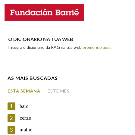
Nome
Apelidos
O DICIONARIO NA TÚA WEB
Integra o dicionario da RAG na túa web
premendo aquí
.
Enderezo electrónico
AS MÁIS BUSCADAS
Comentario
ESTA SEMANA
ESTE MES
1
baio
2
cerzo
3
maino
En cumprimento da normativa vixente en materia de