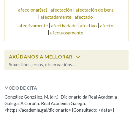
afeccionar(se)
afectación
afectación de bens
afectadamente
afectado
afectivamente
afectividade
afectivo
afecto
afectuosamente
AXÚDANOS A MELLORAR
Suxestións, erros, observacións...
afectar
SOBRE A PALABRA:
MODO DE CITA
ESCOLLE UNHA OPCIÓN:
González González, M. (dir.): Dicionario da Real Academia
Galega. A Coruña: Real Academia Galega.
Observación
Hai un erro na palabra
<https://academia.gal/dicionario> [Consultado: <data>]
Propoño mellorar a definición
Actualización
Falta unha voz